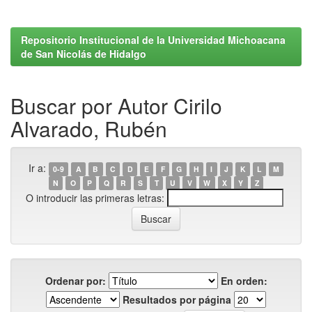
Repositorio Institucional de la Universidad Michoacana
de San Nicolás de Hidalgo
Buscar por Autor Cirilo
Alvarado, Rubén
Ir a:
0-9
A
B
C
D
E
F
G
H
I
J
K
L
M
N
O
P
Q
R
S
T
U
V
W
X
Y
Z
O introducir las primeras letras:
Ordenar por:
En orden:
Resultados por página