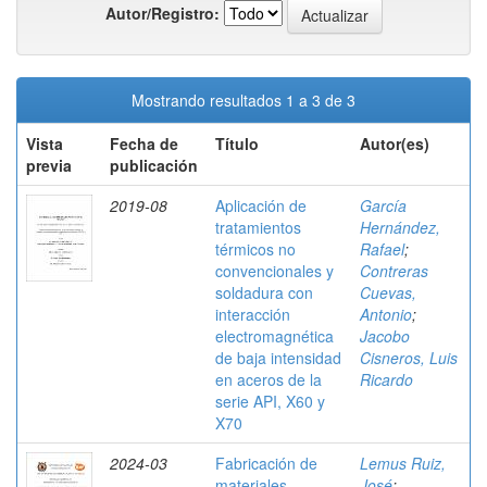
Autor/Registro:
Mostrando resultados 1 a 3 de 3
Vista
Fecha de
Título
Autor(es)
previa
publicación
2019-08
Aplicación de
García
tratamientos
Hernández,
térmicos no
Rafael
;
convencionales y
Contreras
soldadura con
Cuevas,
interacción
Antonio
;
electromagnética
Jacobo
de baja intensidad
Cisneros, Luis
en aceros de la
Ricardo
serie API, X60 y
X70
2024-03
Fabricación de
Lemus Ruiz,
materiales
José
;