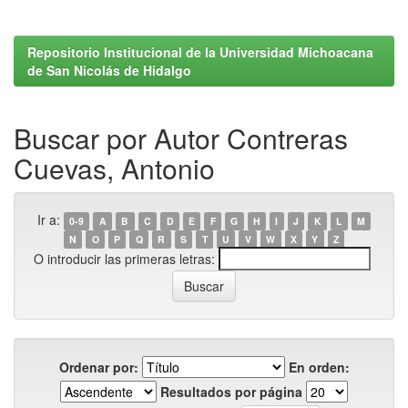
Repositorio Institucional de la Universidad Michoacana
de San Nicolás de Hidalgo
Buscar por Autor Contreras
Cuevas, Antonio
Ir a:
0-9
A
B
C
D
E
F
G
H
I
J
K
L
M
N
O
P
Q
R
S
T
U
V
W
X
Y
Z
O introducir las primeras letras:
Ordenar por:
En orden:
Resultados por página