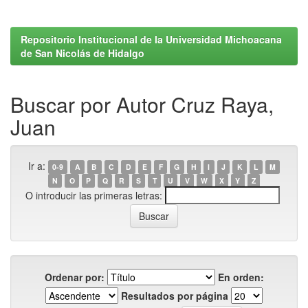
Repositorio Institucional de la Universidad Michoacana
de San Nicolás de Hidalgo
Buscar por Autor Cruz Raya,
Juan
Ir a:
0-9
A
B
C
D
E
F
G
H
I
J
K
L
M
N
O
P
Q
R
S
T
U
V
W
X
Y
Z
O introducir las primeras letras:
Ordenar por:
En orden:
Resultados por página