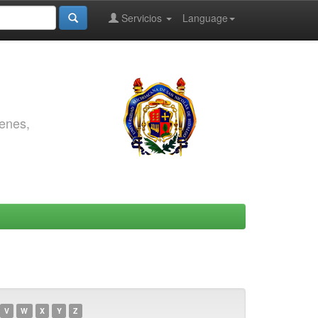
Servicios
Language
genes,
V
W
X
Y
Z