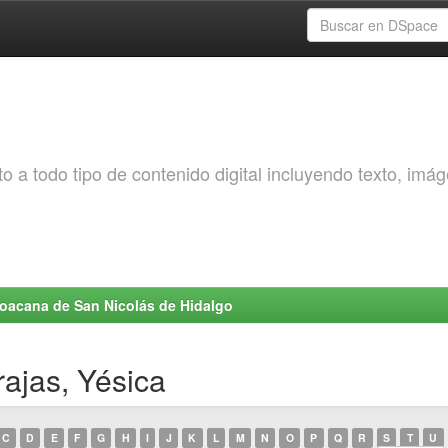
o a todo tipo de contenido digital incluyendo texto, imá
choacana de San Nicolás de Hidalgo
ajas, Yésica
C
D
E
F
G
H
I
J
K
L
M
N
O
P
Q
R
S
T
U