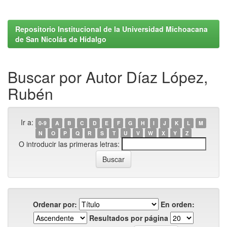
Repositorio Institucional de la Universidad Michoacana
de San Nicolás de Hidalgo
Buscar por Autor Díaz López,
Rubén
Ir a:
0-9
A
B
C
D
E
F
G
H
I
J
K
L
M
N
O
P
Q
R
S
T
U
V
W
X
Y
Z
O introducir las primeras letras:
Ordenar por:
En orden:
Resultados por página