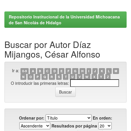
Repositorio Institucional de la Universidad Michoacana
de San Nicolás de Hidalgo
Buscar por Autor Díaz
Mijangos, César Alfonso
Ir a:
0-9
A
B
C
D
E
F
G
H
I
J
K
L
M
N
O
P
Q
R
S
T
U
V
W
X
Y
Z
O introducir las primeras letras:
Ordenar por:
En orden:
Resultados por página