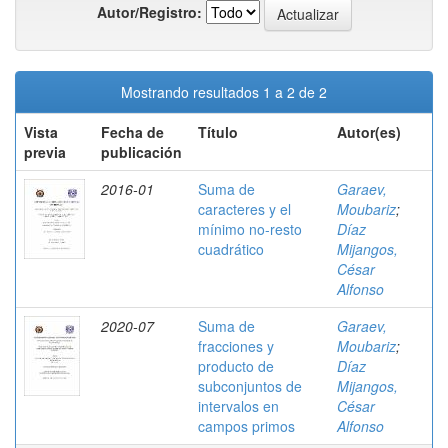
Autor/Registro:
Mostrando resultados 1 a 2 de 2
Vista
Fecha de
Título
Autor(es)
previa
publicación
2016-01
Suma de
Garaev,
caracteres y el
Moubariz
;
mínimo no-resto
Díaz
cuadrático
Mijangos,
César
Alfonso
2020-07
Suma de
Garaev,
fracciones y
Moubariz
;
producto de
Díaz
subconjuntos de
Mijangos,
intervalos en
César
campos primos
Alfonso