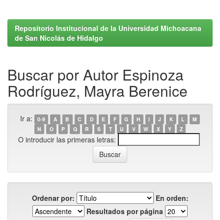
Repositorio Institucional de la Universidad Michoacana
de San Nicolás de Hidalgo
Buscar por Autor Espinoza
Rodríguez, Mayra Berenice
Ir a:
0-9
A
B
C
D
E
F
G
H
I
J
K
L
M
N
O
P
Q
R
S
T
U
V
W
X
Y
Z
O introducir las primeras letras:
Ordenar por:
En orden:
Resultados por página