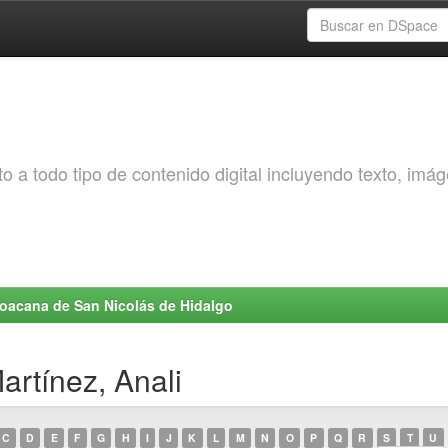
o a todo tipo de contenido digital incluyendo texto, imá
choacana de San Nicolás de Hidalgo
artínez, Anali
C
D
E
F
G
H
I
J
K
L
M
N
O
P
Q
R
S
T
U