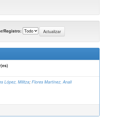
r/Registro:
(es)
s López, Militza
;
Flores Martínez, Anali