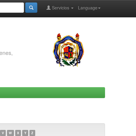
Servicios
Language
genes,
V
W
X
Y
Z