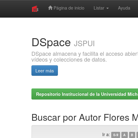
Página de inicio
Listar
Ayuda
Skip
navigation
DSpace
JSPUI
DSpace almacena y facilita el acceso abiert
vídeos y colecciones de datos.
Leer más
Repositorio Institucional de la Universidad Mi
Buscar por Autor Flores M
Ir a:
0-9
A
B