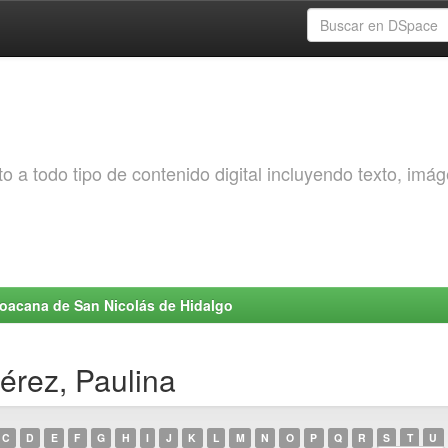
o a todo tipo de contenido digital incluyendo texto, imá
choacana de San Nicolás de Hidalgo
érez, Paulina
C
D
E
F
G
H
I
J
K
L
M
N
O
P
Q
R
S
T
U