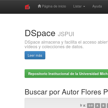
Página de inicio
Listar
Ayuda
Skip
navigation
DSpace
JSPUI
DSpace almacena y facilita el acceso abiert
vídeos y colecciones de datos.
Leer más
Repositorio Institucional de la Universidad Mi
Buscar por Autor Flores P
Ir a:
0-9
A
B