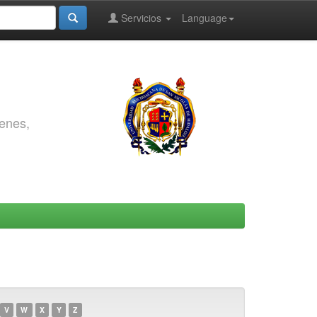
Servicios
Language
genes,
V
W
X
Y
Z