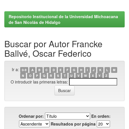
Repositorio Institucional de la Universidad Michoacana
de San Nicolás de Hidalgo
Buscar por Autor Francke
Ballvé, Oscar Federico
Ir a:
0-9
A
B
C
D
E
F
G
H
I
J
K
L
M
N
O
P
Q
R
S
T
U
V
W
X
Y
Z
O introducir las primeras letras:
Ordenar por:
En orden:
Resultados por página