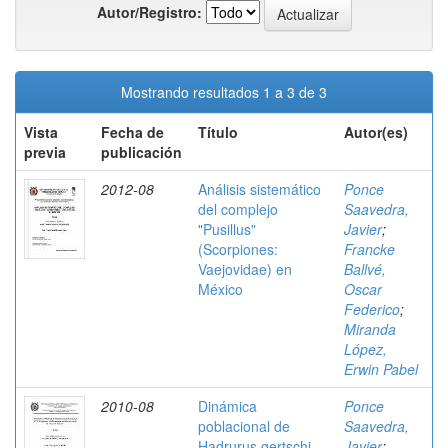
Autor/Registro:
Mostrando resultados 1 a 3 de 3
Vista
Fecha de
Título
Autor(es)
previa
publicación
2012-08
Análisis sistemático
Ponce
del complejo
Saavedra,
"Pusillus"
Javier
;
(Scorpiones:
Francke
Vaejovidae) en
Ballvé,
México
Oscar
Federico
;
Miranda
López,
Erwin Pabel
2010-08
Dinámica
Ponce
poblacional de
Saavedra,
Hadrurus gertschi
Javier
;