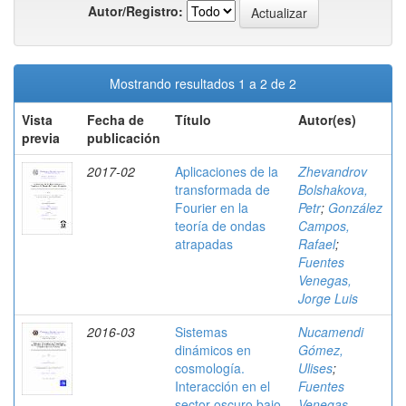
Autor/Registro:
Mostrando resultados 1 a 2 de 2
Vista
Fecha de
Título
Autor(es)
previa
publicación
2017-02
Aplicaciones de la
Zhevandrov
transformada de
Bolshakova,
Fourier en la
Petr
;
González
teoría de ondas
Campos,
atrapadas
Rafael
;
Fuentes
Venegas,
Jorge Luis
2016-03
Sistemas
Nucamendi
dinámicos en
Gómez,
cosmología.
Ulises
;
Interacción en el
Fuentes
sector oscuro bajo
Venegas,