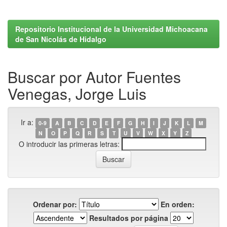
Repositorio Institucional de la Universidad Michoacana
de San Nicolás de Hidalgo
Buscar por Autor Fuentes
Venegas, Jorge Luis
Ir a:
0-9
A
B
C
D
E
F
G
H
I
J
K
L
M
N
O
P
Q
R
S
T
U
V
W
X
Y
Z
O introducir las primeras letras:
Ordenar por:
En orden:
Resultados por página