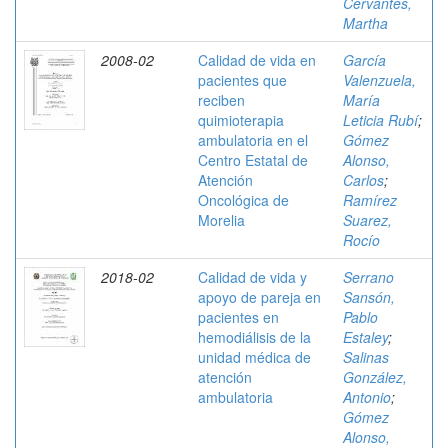
Cervantes,
Martha
2008-02
Calidad de vida en
García
pacientes que
Valenzuela,
reciben
María
quimioterapia
Leticia Rubí
;
ambulatoria en el
Gómez
Centro Estatal de
Alonso,
Atención
Carlos
;
Oncológica de
Ramírez
Morelia
Suarez,
Rocío
2018-02
Calidad de vida y
Serrano
apoyo de pareja en
Sansón,
pacientes en
Pablo
hemodiálisis de la
Estaley
;
unidad médica de
Salinas
atención
González,
ambulatoria
Antonio
;
Gómez
Alonso,