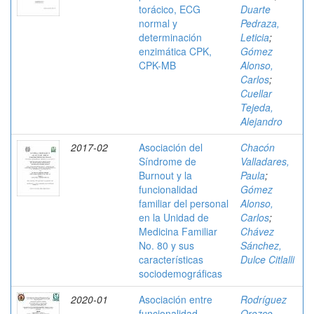
torácico, ECG
Duarte
normal y
Pedraza,
determinación
Leticia
;
enzimática CPK,
Gómez
CPK-MB
Alonso,
Carlos
;
Cuellar
Tejeda,
Alejandro
2017-02
Asociación del
Chacón
Síndrome de
Valladares,
Burnout y la
Paula
;
funcionalidad
Gómez
familiar del personal
Alonso,
en la Unidad de
Carlos
;
Medicina Familiar
Chávez
No. 80 y sus
Sánchez,
características
Dulce Citlalli
sociodemográficas
2020-01
Asociación entre
Rodríguez
funcionalidad
Orozco,