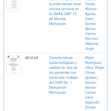
la enfermedad renal
Tavita
;
crónica terminal en
Álvarez
la UMAA-UMF 75
Aguilar,
de Morelia
Cleto
;
Michoacán
Gómez
Alonso,
Carlos
;
Ramírez
Valencia,
Jorge
2010-03
Características
Mejía
epidemiológicas y
Rodríguez,
calidad de vida de
Oliva
;
Rojas
los pacientes con
Flores,
esclerosis múltiple
Ignacio
;
del HGR No. 1
Gómez
Delegación
Alonso,
Michoacán
Carlos
;
Cano
Segundo,
Eunice