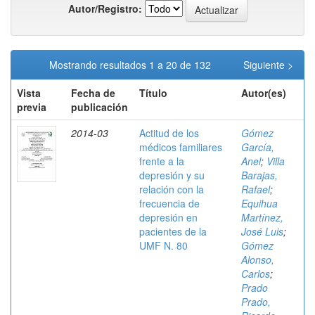
Autor/Registro:
Mostrando resultados 1 a 20 de 132
Siguiente >
Vista
Fecha de
Título
Autor(es)
previa
publicación
2014-03
Actitud de los
Gómez
médicos familiares
García,
frente a la
Anel
;
Villa
depresión y su
Barajas,
relación con la
Rafael
;
frecuencia de
Equihua
depresión en
Martínez,
pacientes de la
José Luis
;
UMF N. 80
Gómez
Alonso,
Carlos
;
Prado
Prado,