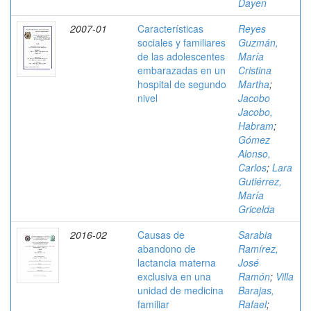
Dayen
2007-01
Características
Reyes
sociales y familiares
Guzmán,
de las adolescentes
María
embarazadas en un
Cristina
hospital de segundo
Martha
;
nivel
Jacobo
Jacobo,
Habram
;
Gómez
Alonso,
Carlos
;
Lara
Gutiérrez,
María
Gricelda
2016-02
Causas de
Sarabia
abandono de
Ramírez,
lactancia materna
José
exclusiva en una
Ramón
;
Villa
unidad de medicina
Barajas,
familiar
Rafael
;