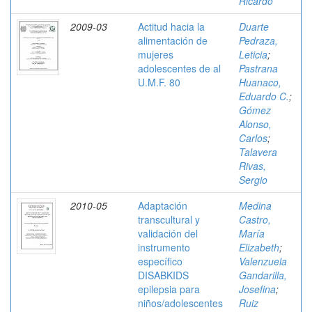
Ricardo
2009-03
Actitud hacia la
Duarte
alimentación de
Pedraza,
mujeres
Leticia
;
adolescentes de al
Pastrana
U.M.F. 80
Huanaco,
Eduardo C.
;
Gómez
Alonso,
Carlos
;
Talavera
Rivas,
Sergio
2010-05
Adaptación
Medina
transcultural y
Castro,
validación del
María
instrumento
Elizabeth
;
específico
Valenzuela
DISABKIDS
Gandarilla,
epilepsia para
Josefina
;
niños/adolescentes
Ruiz