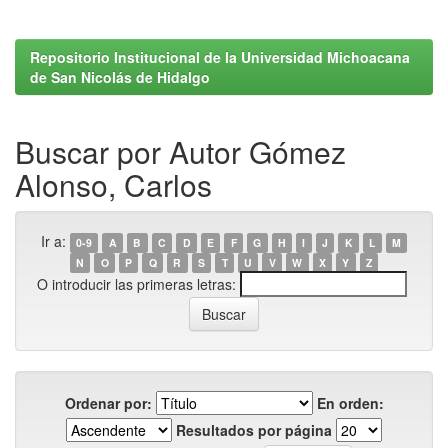
Repositorio Institucional de la Universidad Michoacana
de San Nicolás de Hidalgo
Buscar por Autor Gómez
Alonso, Carlos
Ir a:
0-9
A
B
C
D
E
F
G
H
I
J
K
L
M
N
O
P
Q
R
S
T
U
V
W
X
Y
Z
O introducir las primeras letras:
Ordenar por:
En orden:
Resultados por página