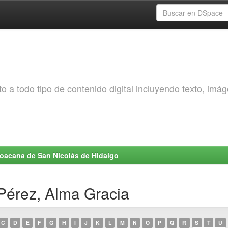
o a todo tipo de contenido digital incluyendo texto, imá
choacana de San Nicolás de Hidalgo
Pérez, Alma Gracia
C
D
E
F
G
H
I
J
K
L
M
N
O
P
Q
R
S
T
U