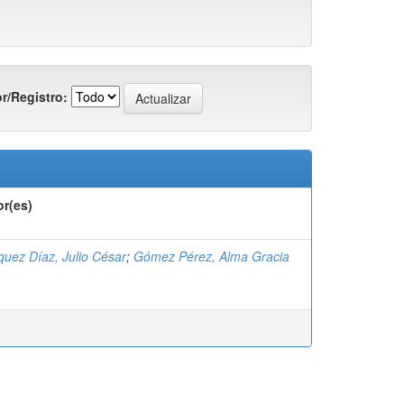
r/Registro:
or(es)
uez Díaz, Julio César
;
Gómez Pérez, Alma Gracia