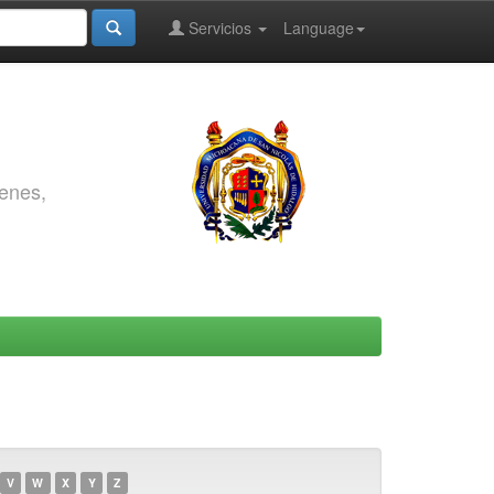
Servicios
Language
genes,
V
W
X
Y
Z