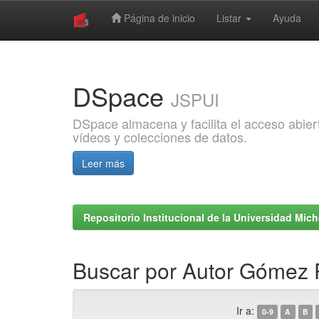
Página de inicio
Listar
Ayuda
Skip
navigation
DSpace
JSPUI
DSpace almacena y facilita el acceso abiert
vídeos y colecciones de datos.
Leer más
Repositorio Institucional de la Universidad Mi
Buscar por Autor Gómez 
Ir a:
0-9
A
B