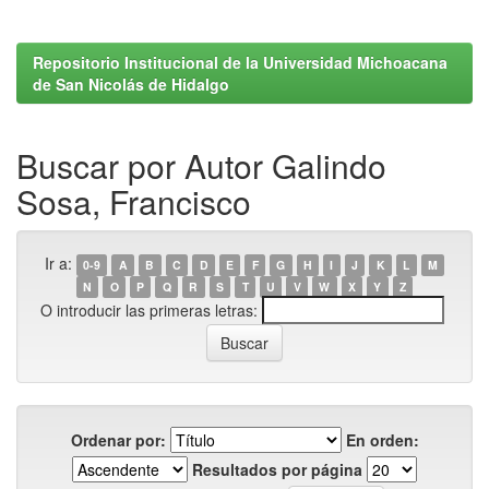
Repositorio Institucional de la Universidad Michoacana
de San Nicolás de Hidalgo
Buscar por Autor Galindo
Sosa, Francisco
Ir a:
0-9
A
B
C
D
E
F
G
H
I
J
K
L
M
N
O
P
Q
R
S
T
U
V
W
X
Y
Z
O introducir las primeras letras:
Ordenar por:
En orden:
Resultados por página