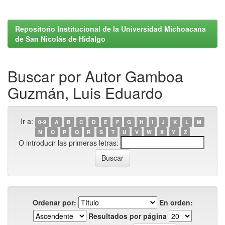
Repositorio Institucional de la Universidad Michoacana
de San Nicolás de Hidalgo
Buscar por Autor Gamboa
Guzmán, Luis Eduardo
Ir a:
0-9
A
B
C
D
E
F
G
H
I
J
K
L
M
N
O
P
Q
R
S
T
U
V
W
X
Y
Z
O introducir las primeras letras:
Ordenar por:
En orden:
Resultados por página