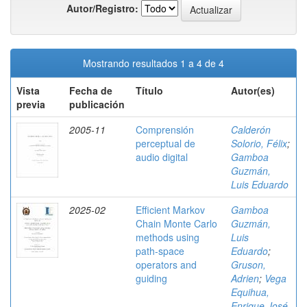
Autor/Registro:
Mostrando resultados 1 a 4 de 4
Vista
Fecha de
Título
Autor(es)
previa
publicación
2005-11
Comprensión
Calderón
perceptual de
Solorio, Félix
;
audio digital
Gamboa
Guzmán,
Luis Eduardo
2025-02
Efficient Markov
Gamboa
Chain Monte Carlo
Guzmán,
methods using
Luis
path-space
Eduardo
;
operators and
Gruson,
guiding
Adrien
;
Vega
Equihua,
Enrique José