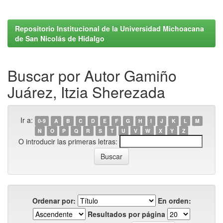
Repositorio Institucional de la Universidad Michoacana
de San Nicolás de Hidalgo
Buscar por Autor Gamiño
Juárez, Itzia Sherezada
Ir a:
0-9
A
B
C
D
E
F
G
H
I
J
K
L
M
N
O
P
Q
R
S
T
U
V
W
X
Y
Z
O introducir las primeras letras:
Ordenar por:
En orden:
Resultados por página