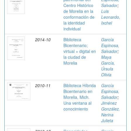
Centro Histórico
Salvador
;
de Morelia en la
Luis
conformación de
Leonardo,
la identidad
Ixchel
individual
2014-10
Biblioteca
García
Bicentenario;
Espinosa,
virtual + digital en
Salvador
;
la ciudad de
Maya
Morelia
García,
Úrsula
Olivia
2010-11
Biblioteca Híbrida
García
Bicentenario en
Espinosa,
Morelia, Mich.
Salvador
;
Una ventana al
Jiménez
conocimiento
González,
Nerina
Julieta