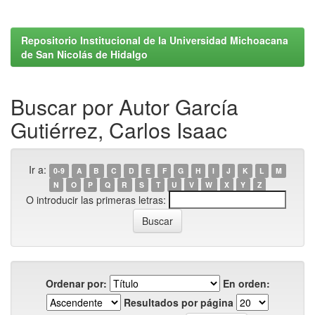
Repositorio Institucional de la Universidad Michoacana
de San Nicolás de Hidalgo
Buscar por Autor García
Gutiérrez, Carlos Isaac
Ir a:
0-9
A
B
C
D
E
F
G
H
I
J
K
L
M
N
O
P
Q
R
S
T
U
V
W
X
Y
Z
O introducir las primeras letras:
Ordenar por:
En orden:
Resultados por página