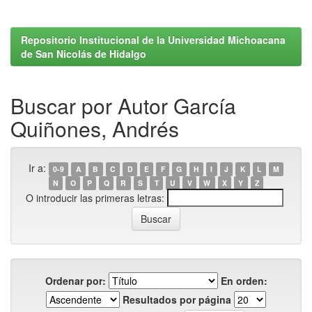
Repositorio Institucional de la Universidad Michoacana
de San Nicolás de Hidalgo
Buscar por Autor García
Quiñones, Andrés
Ir a:
0-9
A
B
C
D
E
F
G
H
I
J
K
L
M
N
O
P
Q
R
S
T
U
V
W
X
Y
Z
O introducir las primeras letras:
Ordenar por:
En orden:
Resultados por página