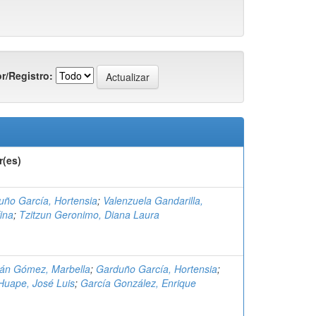
r/Registro:
r(es)
uño García, Hortensia
;
Valenzuela Gandarilla,
ina
;
Tzitzun Geronimo, Diana Laura
án Gómez, Marbella
;
Garduño García, Hortensia
;
Huape, José Luis
;
García González, Enrique