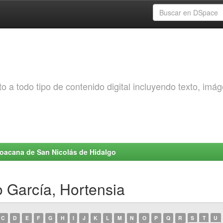
o a todo tipo de contenido digital incluyendo texto, imá
choacana de San Nicolás de Hidalgo
 García, Hortensia
C
D
E
F
G
H
I
J
K
L
M
N
O
P
Q
R
S
T
U