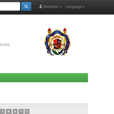
Servicios
Language
genes,
V
W
X
Y
Z