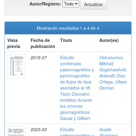
Autor/Registro:
Mostrando resultados 1 a 4 de 4
Vista
Fecha de
Título
Autor(es)
previa
publicación
2019-07
Estudio
Ostrooumov,
combinado
Mikhail
;
paleomagnético y
Gogichaishvili,
petromagnético
Avtandil
;
Díaz
de flujos de lava
Ortega, Ulises
asociados al rift
Demian
Tepic-Zacoalco
emitidos durante
los crhones
geomagnéticos
Gauss y Gilbert
2023-03
Estudio
Israde
paleomagnético y
Alcántara,