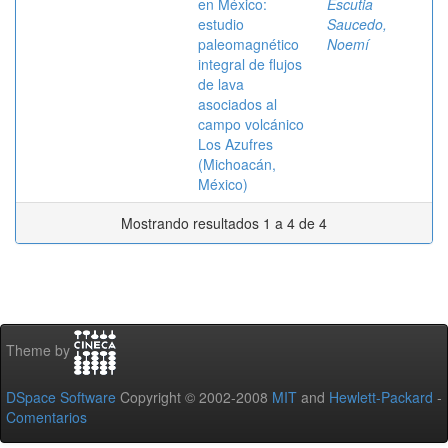
en México:
Escutia
estudio
Saucedo,
paleomagnético
Noemí
integral de flujos
de lava
asociados al
campo volcánico
Los Azufres
(Michoacán,
México)
Mostrando resultados 1 a 4 de 4
Theme by
DSpace Software
Copyright © 2002-2008
MIT
and
Hewlett-Packard
-
Comentarios