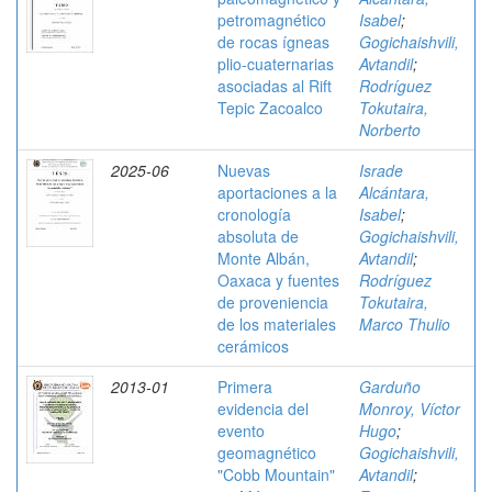
petromagnético
Isabel
;
de rocas ígneas
Gogichaishvili,
plio-cuaternarias
Avtandil
;
asociadas al Rift
Rodríguez
Tepic Zacoalco
Tokutaira,
Norberto
2025-06
Nuevas
Israde
aportaciones a la
Alcántara,
cronología
Isabel
;
absoluta de
Gogichaishvili,
Monte Albán,
Avtandil
;
Oaxaca y fuentes
Rodríguez
de proveniencia
Tokutaira,
de los materiales
Marco Thulio
cerámicos
2013-01
Primera
Garduño
evidencia del
Monroy, Víctor
evento
Hugo
;
geomagnético
Gogichaishvili,
"Cobb Mountain"
Avtandil
;