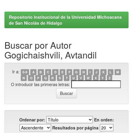
Repositorio Institucional de la Universidad Michoacana
de San Nicolás de Hidalgo
Buscar por Autor
Gogichaishvili, Avtandil
Ir a:
0-9
A
B
C
D
E
F
G
H
I
J
K
L
M
N
O
P
Q
R
S
T
U
V
W
X
Y
Z
O introducir las primeras letras:
Ordenar por:
En orden:
Resultados por página