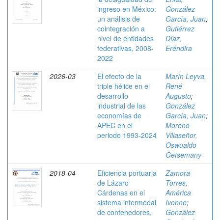
ingreso en México:
González
un análisis de
García, Juan
;
cointegración a
Gutiérrez
nivel de entidades
Díaz,
federativas, 2008-
Eréndira
2022
2026-03
El efecto de la
Marín Leyva,
triple hélice en el
René
desarrollo
Augusto
;
industrial de las
González
economías de
García, Juan
;
APEC en el
Moreno
periodo 1993-2024
Villaseñor,
Oswualdo
Getsemany
2018-04
Eficiencia portuaria
Zamora
de Lázaro
Torres,
Cárdenas en el
América
sistema intermodal
Ivonne
;
de contenedores,
González