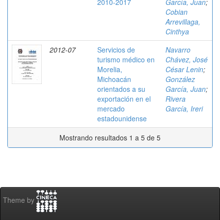
2010-2017
García, Juan
;
Cobian
Arrevillaga,
Cinthya
2012-07
Servicios de
Navarro
turismo médico en
Chávez, José
Morelia,
César Lenin
;
Michoacán
González
orientados a su
García, Juan
;
exportación en el
Rivera
mercado
García, Ireri
estadounidense
Mostrando resultados 1 a 5 de 5
Theme by