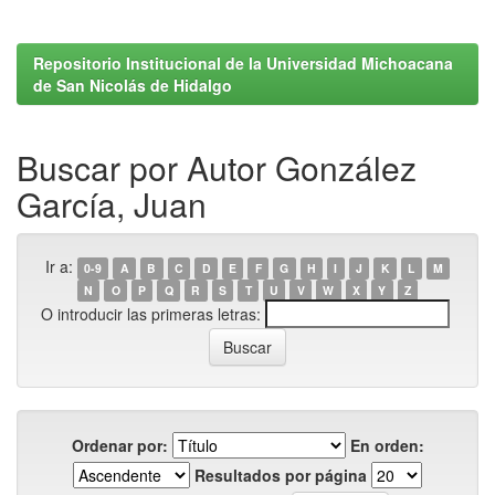
Repositorio Institucional de la Universidad Michoacana
de San Nicolás de Hidalgo
Buscar por Autor González
García, Juan
Ir a:
0-9
A
B
C
D
E
F
G
H
I
J
K
L
M
N
O
P
Q
R
S
T
U
V
W
X
Y
Z
O introducir las primeras letras:
Ordenar por:
En orden:
Resultados por página