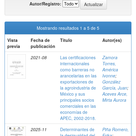
Autor/Registro:
Mostrando resultados 1 a 5 de 5
Vista
Fecha de
Título
Autor(es)
previa
publicación
2021-08
Las certificaciones
Zamora
internacionales
Torres,
como barreras no
América
arancelarias en las
Ivonne
;
exportaciones de
González
la agroindustria de
García, Juan
;
México y sus
Aceves Arce,
principales socios
Mirta Aurora
comerciales en las
economías de
APEC, 2002-2018.
2025-11
Determinantes de
Piña Romero,
la desigualdad del
Erika
;