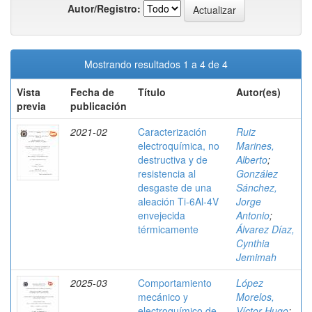
Autor/Registro:
Mostrando resultados 1 a 4 de 4
Vista
Fecha de
Título
Autor(es)
previa
publicación
2021-02
Caracterización
Ruiz
electroquímica, no
Marines,
destructiva y de
Alberto
;
resistencia al
González
desgaste de una
Sánchez,
aleación Ti-6Al-4V
Jorge
envejecida
Antonio
;
térmicamente
Álvarez Díaz,
Cynthia
Jemimah
2025-03
Comportamiento
López
mecánico y
Morelos,
electroquímico de
Víctor Hugo
;