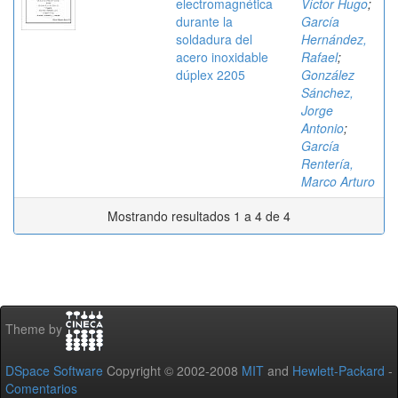
electromagnética
Víctor Hugo
;
durante la
García
soldadura del
Hernández,
acero inoxidable
Rafael
;
dúplex 2205
González
Sánchez,
Jorge
Antonio
;
García
Rentería,
Marco Arturo
Mostrando resultados 1 a 4 de 4
Theme by
DSpace Software
Copyright © 2002-2008
MIT
and
Hewlett-Packard
-
Comentarios