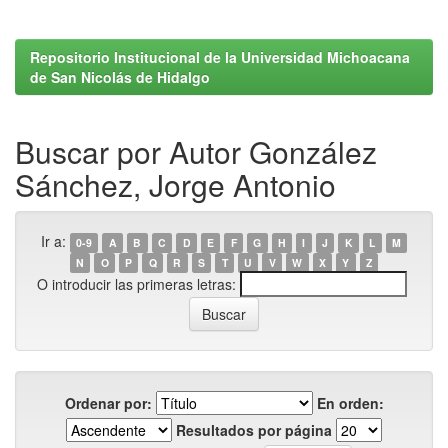
Repositorio Institucional de la Universidad Michoacana
de San Nicolás de Hidalgo
Buscar por Autor González
Sánchez, Jorge Antonio
Ir a:
0-9
A
B
C
D
E
F
G
H
I
J
K
L
M
N
O
P
Q
R
S
T
U
V
W
X
Y
Z
O introducir las primeras letras:
Ordenar por:
En orden:
Resultados por página