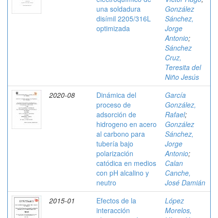
una soldadura
González
disímil 2205/316L
Sánchez,
optimizada
Jorge
Antonio
;
Sánchez
Cruz,
Teresita del
Niño Jesús
2020-08
Dinámica del
García
proceso de
González,
adsorción de
Rafael
;
hidrogeno en acero
González
al carbono para
Sánchez,
tubería bajo
Jorge
polarización
Antonio
;
catódica en medios
Calan
con pH alcalino y
Canche,
neutro
José Damián
2015-01
Efectos de la
López
interacción
Morelos,