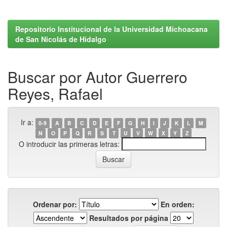
Repositorio Institucional de la Universidad Michoacana
de San Nicolás de Hidalgo
Buscar por Autor Guerrero
Reyes, Rafael
Ir a:
0-9
A
B
C
D
E
F
G
H
I
J
K
L
M
N
O
P
Q
R
S
T
U
V
W
X
Y
Z
O introducir las primeras letras:
Ordenar por:
En orden:
Resultados por página