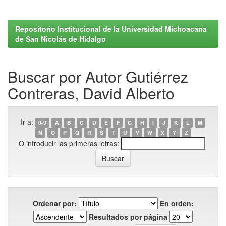
Repositorio Institucional de la Universidad Michoacana
de San Nicolás de Hidalgo
Buscar por Autor Gutiérrez
Contreras, David Alberto
Ir a:
0-9
A
B
C
D
E
F
G
H
I
J
K
L
M
N
O
P
Q
R
S
T
U
V
W
X
Y
Z
O introducir las primeras letras:
Ordenar por:
En orden:
Resultados por página