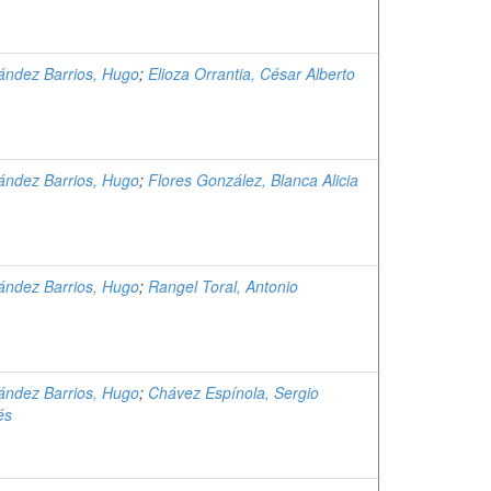
ández Barrios, Hugo
;
Elioza Orrantia, César Alberto
ández Barrios, Hugo
;
Flores González, Blanca Alicia
ández Barrios, Hugo
;
Rangel Toral, Antonio
ández Barrios, Hugo
;
Chávez Espínola, Sergio
és