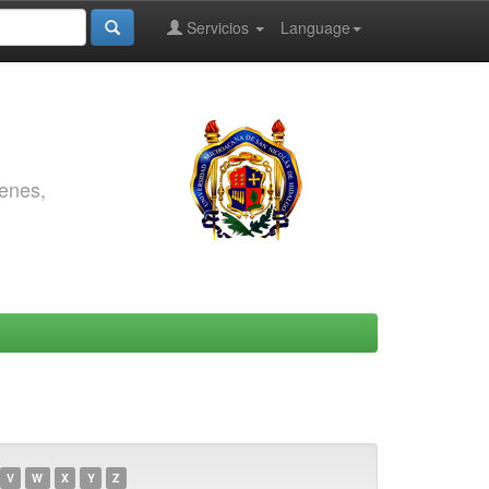
Servicios
Language
genes,
V
W
X
Y
Z