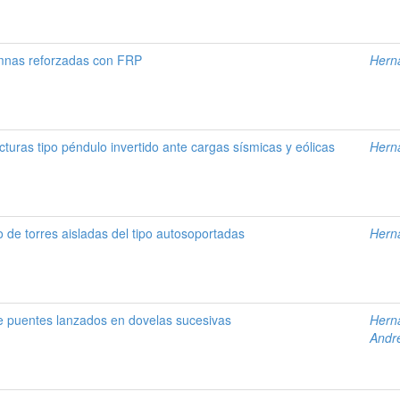
mnas reforzadas con FRP
Hern
uras tipo péndulo invertido ante cargas sísmicas y eólicas
Hern
de torres aisladas del tipo autosoportadas
Hern
e puentes lanzados en dovelas sucesivas
Hern
Andr