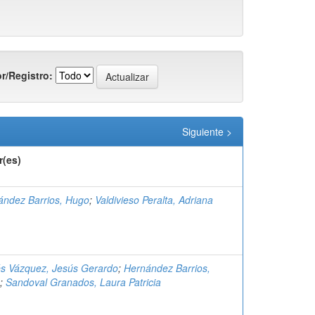
r/Registro:
Siguiente >
r(es)
ández Barrios, Hugo
;
Valdivieso Peralta, Adriana
és Vázquez, Jesús Gerardo
;
Hernández Barrios,
;
Sandoval Granados, Laura Patricia