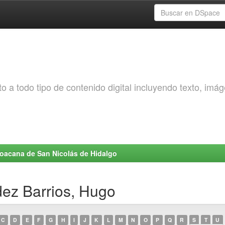
o a todo tipo de contenido digital incluyendo texto, imá
choacana de San Nicolás de Hidalgo
ez Barrios, Hugo
C
D
E
F
G
H
I
J
K
L
M
N
O
P
Q
R
S
T
U