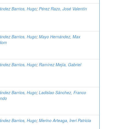
ández Barrios, Hugo
;
Pérez Razo, José Valentín
ández Barrios, Hugo
;
Mayo Hernández, Max
dom
ández Barrios, Hugo
;
Ramírez Mejía, Gabriel
ández Barrios, Hugo
;
Ladislao Sánchez, Franco
ndo
ández Barrios, Hugo
;
Merino Arteaga, Ireri Patricia