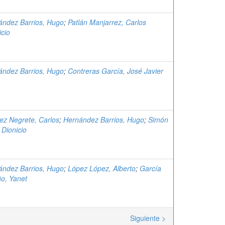
ández Barrios, Hugo
;
Patlán Manjarrez, Carlos
cio
ández Barrios, Hugo
;
Contreras García, José Javier
ez Negrete, Carlos
;
Hernández Barrios, Hugo
;
Simón
 Dionicio
ández Barrios, Hugo
;
López López, Alberto
;
García
o, Yanet
Siguiente >