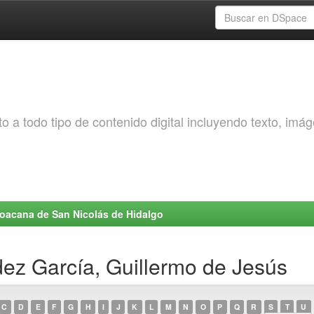
o a todo tipo de contenido digital incluyendo texto, imá
choacana de San Nicolás de Hidalgo
ez García, Guillermo de Jesús
C
D
E
F
G
H
I
J
K
L
M
N
O
P
Q
R
S
T
U