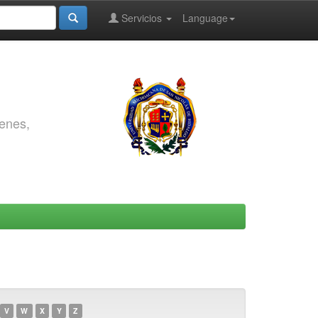
Servicios
Language
genes,
V
W
X
Y
Z