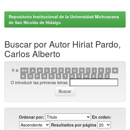
Repositorio Institucional de la Universidad Michoacana
de San Nicolás de Hidalgo
Buscar por Autor Hiriat Pardo,
Carlos Alberto
Ir a:
0-9
A
B
C
D
E
F
G
H
I
J
K
L
M
N
O
P
Q
R
S
T
U
V
W
X
Y
Z
O introducir las primeras letras:
Ordenar por:
En orden:
Resultados por página