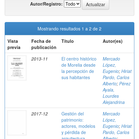
Autor/Registro:
Mostrando resultados 1 a 2 de 2
Vista
Fecha de
Título
Autor(es)
previa
publicación
2013-11
El centro histórico
Mercado
de Morelia desde
López,
la percepción de
Eugenio
;
Hiriat
sus habitantes
Pardo, Carlos
Alberto
;
Pérez
Ayala,
Lourdes
Alejandrina
2017-12
Gestión del
Mercado
patrimonio:
López,
actores, modelos
Eugenio
;
Hiriat
y pérdida de
Pardo, Carlos
arquitectura
Alberto
;