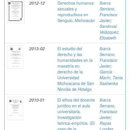
2012-12
Derechos humanos:
Ibarra
sexuales y
Serrano,
reproductivos en
Francisco
Senguio, Michoacán
Javier
;
Sandoval
Velázquez,
Elizabeth
2013-02
El estudio del
Ibarra
derecho y las
Serrano,
humanidades en la
Francisco
maestría en
Javier
;
derecho de la
García
Universidad
Marín, Tania
Michoacana de San
Sashenka
Nicolás de Hidalgo
2010-01
El ethos del docente
Ibarra
jurídico en el aula
Serrano,
universitaria.
Francisco
Investigación
Javier
;
teórica-empírica. (El
Rayas
caso de la
Lundes,