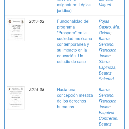
asignatura: Lógica
Miguel
jurídica)
2017-02
Funcionalidad del
Rojas
programa
Castro, Ma.
"Prospera" en la
Ovidia
;
sociedad mexicana
Ibarra
contemporánea y
Serrano,
su impacto en la
Francisco
educación. Un
Javier
;
estudio de caso
Sierra
Espinoza,
Beatriz
Soledad
2014-08
Hacia una
Ibarra
concepción mestiza
Serrano,
de los derechos
Francisco
humanos
Javier
;
Esquivel
Contreras,
Beatriz