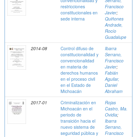
convencionalidad y
Serrano,
restricciones
Francisco
constitucionales en
Javier
;
sede interna
Quiñones
Andrade,
Rocío
Guadalupe
2014-08
Control difuso de
Ibarra
constitucionalidad y
Serrano,
convencionalidad
Francisco
en materia de
Javier
;
derechos humanos
Fabián
en el proceso civil
Aguilar,
en el Estado de
Daniel
Michoacán
Abraham
2017-01
Criminalización en
Rojas
Michoacán en el
Castro, Ma.
periodo de
Ovidia
;
transición hacia el
Ibarra
nuevo sistema de
Serrano,
seguridad pública y
Francisco