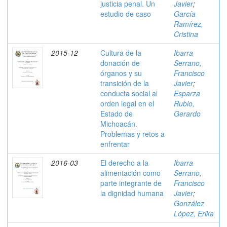
justicia penal. Un
Javier
;
estudio de caso
García
Ramírez,
Cristina
2015-12
Cultura de la
Ibarra
donación de
Serrano,
órganos y su
Francisco
transición de la
Javier
;
conducta social al
Esparza
orden legal en el
Rubio,
Estado de
Gerardo
Michoacán.
Problemas y retos a
enfrentar
2016-03
El derecho a la
Ibarra
alimentación como
Serrano,
parte integrante de
Francisco
la dignidad humana
Javier
;
González
López, Erika