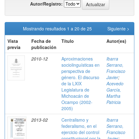
Autor/Registro:
Mostrando resultados 1 a 20 de 25
Siguiente >
Vista
Fecha de
Título
Autor(es)
previa
publicación
2010-12
Aproximaciones
Ibarra
sociolinguísticas en
Serrano,
perspectiva de
Francisco
género. El discurso
Javier
;
de la LXIX
Acevedo
Legislatura de
García,
Michoacán de
Martha
Ocampo (2002-
Patricia
2005)
2013-02
Centralismo y
Ibarra
federalismo, en el
Serrano,
ejercicio del control
Francisco
constitucional por la
Javier
;