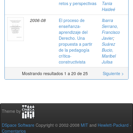
retos y perspectivas
Tania
Haideé
2006-08
El proceso de
Ibarra
enseñanza-
Serrano,
aprendizaje del
Francisco
Derecho. Una
Javier
;
propuesta a partir
Suárez
de la pedagogía
Bucio,
crítica-
Maribel
constructivista
Julisa
Mostrando resultados 1 a 20 de 25
Siguiente >
Theme by
DSpace Software
Copyright © 2002-2008
MIT
and
Hewlett-Packard
-
Comentarios