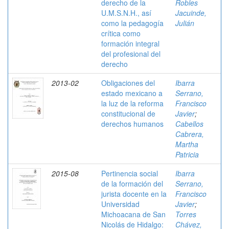
derecho de la
Robles
U.M.S.N.H., así
Jacuinde,
como la pedagogía
Julián
crítica como
formación integral
del profesional del
derecho
2013-02
Obligaciones del
Ibarra
estado mexicano a
Serrano,
la luz de la reforma
Francisco
constitucional de
Javier
;
derechos humanos
Cabellos
Cabrera,
Martha
Patricia
2015-08
Pertinencia social
Ibarra
de la formación del
Serrano,
jurista docente en la
Francisco
Universidad
Javier
;
Michoacana de San
Torres
Nicolás de Hidalgo:
Chávez,