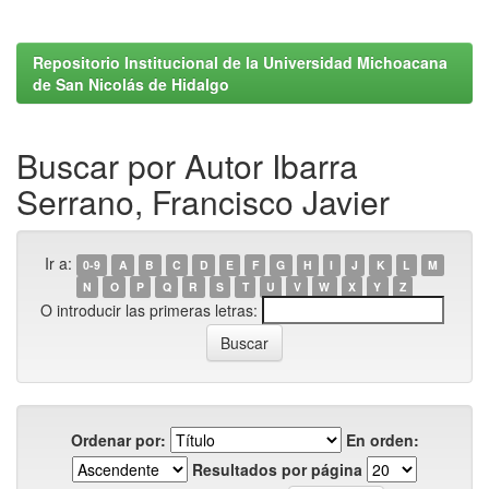
Repositorio Institucional de la Universidad Michoacana
de San Nicolás de Hidalgo
Buscar por Autor Ibarra
Serrano, Francisco Javier
Ir a:
0-9
A
B
C
D
E
F
G
H
I
J
K
L
M
N
O
P
Q
R
S
T
U
V
W
X
Y
Z
O introducir las primeras letras:
Ordenar por:
En orden:
Resultados por página