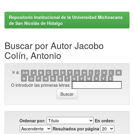
Repositorio Institucional de la Universidad Michoacana
de San Nicolás de Hidalgo
Buscar por Autor Jacobo
Colín, Antonio
Ir a:
0-9
A
B
C
D
E
F
G
H
I
J
K
L
M
N
O
P
Q
R
S
T
U
V
W
X
Y
Z
O introducir las primeras letras:
Ordenar por:
En orden:
Resultados por página