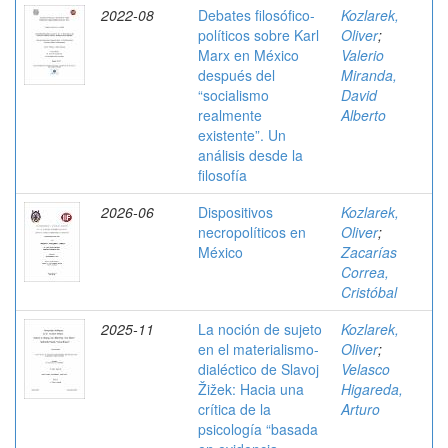
2022-08
Debates filosófico-
Kozlarek,
políticos sobre Karl
Oliver
;
Marx en México
Valerio
después del
Miranda,
“socialismo
David
realmente
Alberto
existente”. Un
análisis desde la
filosofía
2026-06
Dispositivos
Kozlarek,
necropolíticos en
Oliver
;
México
Zacarías
Correa,
Cristóbal
2025-11
La noción de sujeto
Kozlarek,
en el materialismo-
Oliver
;
dialéctico de Slavoj
Velasco
Žižek: Hacia una
Higareda,
crítica de la
Arturo
psicología “basada