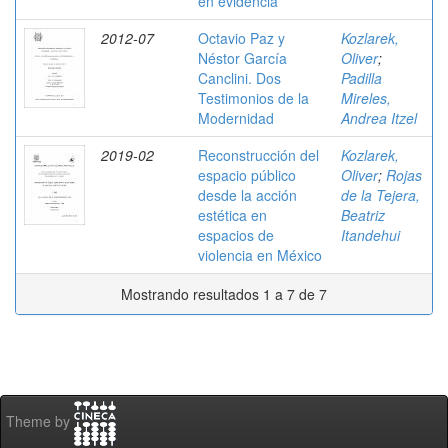
en evidencia
2012-07
Octavio Paz y
Kozlarek,
Néstor García
Oliver
;
Canclini. Dos
Padilla
Testimonios de la
Mireles,
Modernidad
Andrea Itzel
2019-02
Reconstrucción del
Kozlarek,
espacio público
Oliver
;
Rojas
desde la acción
de la Tejera,
estética en
Beatriz
espacios de
Itandehui
violencia en México
Mostrando resultados 1 a 7 de 7
Theme by