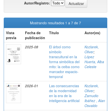
Autor/Registro:
Mostrando resultados 1 a 7 de 7
Vista
Fecha de
Título
Autor(es)
previa
publicación
2025-08
El árbol como
Kozlarek,
símbolo
Oliver
;
transcultural en la
López
forma simbólica del
Huerta, Alba
mito: la ceiba como
Celeste
marcador espacio-
temporal
2026-01
Las consecuencias
Kozlarek,
de la modernidad
Oliver
;
en la era de la
Zamudio
inteligencia artificial
Ibáñez , Alan
Osvaldo