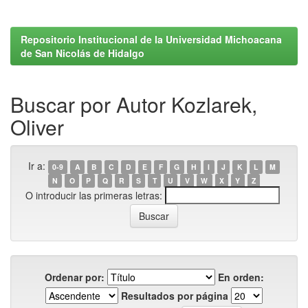
Repositorio Institucional de la Universidad Michoacana
de San Nicolás de Hidalgo
Buscar por Autor Kozlarek,
Oliver
Ir a:
0-9
A
B
C
D
E
F
G
H
I
J
K
L
M
N
O
P
Q
R
S
T
U
V
W
X
Y
Z
O introducir las primeras letras:
Ordenar por:
En orden:
Resultados por página