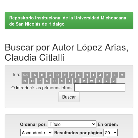
Repositorio Institucional de la Universidad Michoacana
de San Nicolás de Hidalgo
Buscar por Autor López Arias,
Claudia Citlalli
Ir a:
0-9
A
B
C
D
E
F
G
H
I
J
K
L
M
N
O
P
Q
R
S
T
U
V
W
X
Y
Z
O introducir las primeras letras:
Ordenar por:
En orden:
Resultados por página