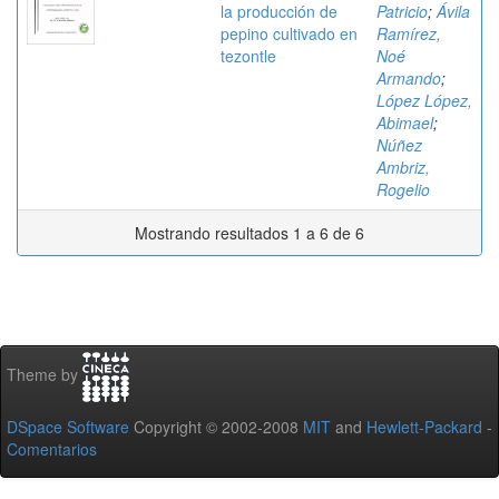
la producción de
Patricio
;
Ávila
pepino cultivado en
Ramírez,
tezontle
Noé
Armando
;
López López,
Abimael
;
Núñez
Ambriz,
Rogelio
Mostrando resultados 1 a 6 de 6
Theme by
DSpace Software
Copyright © 2002-2008
MIT
and
Hewlett-Packard
-
Comentarios