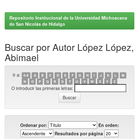
Repositorio Institucional de la Universidad Michoacana
de San Nicolás de Hidalgo
Buscar por Autor López López,
Abimael
Ir a:
0-9
A
B
C
D
E
F
G
H
I
J
K
L
M
N
O
P
Q
R
S
T
U
V
W
X
Y
Z
O introducir las primeras letras:
Ordenar por:
En orden:
Resultados por página