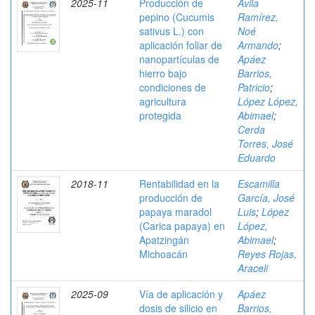
2025-11
Producción de
Ávila
pepino (Cucumis
Ramírez,
sativus L.) con
Noé
aplicación foliar de
Armando
;
nanopartículas de
Apáez
hierro bajo
Barrios,
condiciones de
Patricio
;
agricultura
López López,
protegida
Abimael
;
Cerda
Torres, José
Eduardo
2018-11
Rentabilidad en la
Escamilla
producción de
García, José
papaya maradol
Luis
;
López
(Carica papaya) en
López,
Apatzingán
Abimael
;
Michoacán
Reyes Rojas,
Araceli
2025-09
Vía de aplicación y
Apáez
dosis de silicio en
Barrios,