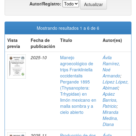
Autor/Registro:
Mostrando resultados 1 a 6 de 6
Vista
Fecha de
Título
Autor(es)
previa
publicación
2025-10
Manejo
Ávila
agroecológico de
Ramírez,
trips Frankliniella
Noé
occidentalis
Armando
;
Pergande 1895
López López,
(Thysanoptera:
Abimael
;
Trhypidae) en
Apáez
limón mexicano en
Barrios,
malla sombra y a
Patricio
;
cielo abierto
Miranda
Medina,
Diana
2025-11
Producción de dos
Ávila