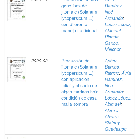
genotipos de
Ramírez,
jitomate (Solanum
Noé
lycopersicum L.)
Armando
;
con diferente
López López,
manejo nutricional
Abimael
;
Pineda
Garibo,
Melchor
2026-03
Producción de
Apáez
jitomate (Solanum
Barrios,
lycopersicum L.)
Patricio
;
Ávila
con aplicación
Ramírez,
foliar y al suelo de
Noé
algas marinas bajo
Armando
;
condición de casa
López López,
malla sombra
Abimael
;
Alonso
Álvarez,
Stefany
Guadalupe