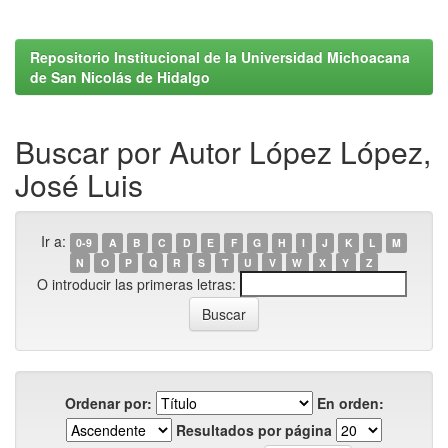
Repositorio Institucional de la Universidad Michoacana
de San Nicolás de Hidalgo
Buscar por Autor López López,
José Luis
Ir a:
0-9
A
B
C
D
E
F
G
H
I
J
K
L
M
N
O
P
Q
R
S
T
U
V
W
X
Y
Z
O introducir las primeras letras:
Ordenar por:
En orden:
Resultados por página