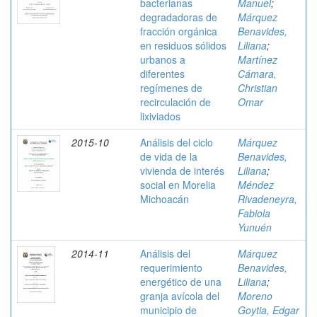
bacterianas
Manuel
;
degradadoras de
Márquez
fracción orgánica
Benavides,
en residuos sólidos
Liliana
;
urbanos a
Martínez
diferentes
Cámara,
regímenes de
Christian
recirculación de
Omar
lixiviados
2015-10
Análisis del ciclo
Márquez
de vida de la
Benavides,
vivienda de interés
Liliana
;
social en Morelia
Méndez
Michoacán
Rivadeneyra,
Fabiola
Yunuén
2014-11
Análisis del
Márquez
requerimiento
Benavides,
energético de una
Liliana
;
granja avícola del
Moreno
municipio de
Goytia, Edgar