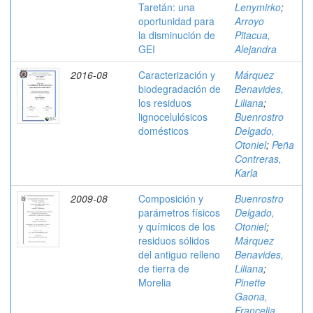
Taretán: una
Lenymirko
;
oportunidad para
Arroyo
la disminución de
Pitacua,
GEI
Alejandra
2016-08
Caracterización y
Márquez
biodegradación de
Benavides,
los residuos
Liliana
;
lignocelulósicos
Buenrostro
domésticos
Delgado,
Otoniel
;
Peña
Contreras,
Karla
2009-08
Composición y
Buenrostro
parámetros físicos
Delgado,
y químicos de los
Otoniel
;
residuos sólidos
Márquez
del antiguo relleno
Benavides,
de tierra de
Liliana
;
Morelia
Pinette
Gaona,
Francelia