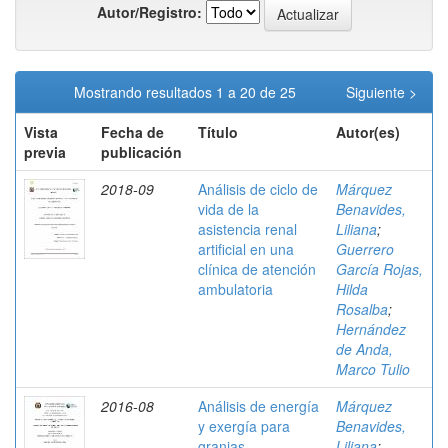
Autor/Registro:
Mostrando resultados 1 a 20 de 25
Siguiente >
Vista
Fecha de
Título
Autor(es)
previa
publicación
2018-09
Análisis de ciclo de
Márquez
vida de la
Benavides,
asistencia renal
Liliana
;
artificial en una
Guerrero
clínica de atención
García Rojas,
ambulatoria
Hilda
Rosalba
;
Hernández
de Anda,
Marco Tulio
2016-08
Análisis de energía
Márquez
y exergía para
Benavides,
granjas
Liliana
;