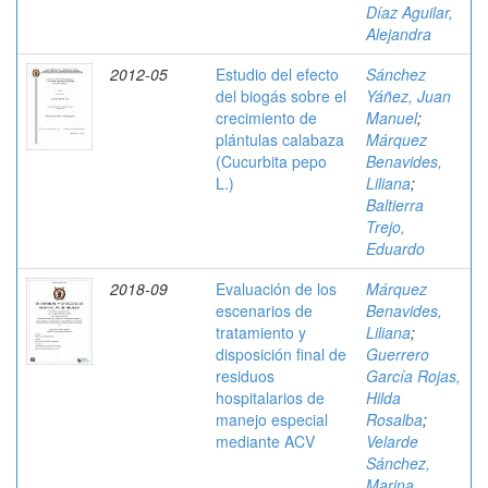
Díaz Aguilar,
Alejandra
2012-05
Estudio del efecto
Sánchez
del biogás sobre el
Yáñez, Juan
crecimiento de
Manuel
;
plántulas calabaza
Márquez
(Cucurbita pepo
Benavides,
L.)
Liliana
;
Baltierra
Trejo,
Eduardo
2018-09
Evaluación de los
Márquez
escenarios de
Benavides,
tratamiento y
Liliana
;
disposición final de
Guerrero
residuos
García Rojas,
hospitalarios de
Hilda
manejo especial
Rosalba
;
mediante ACV
Velarde
Sánchez,
Marina