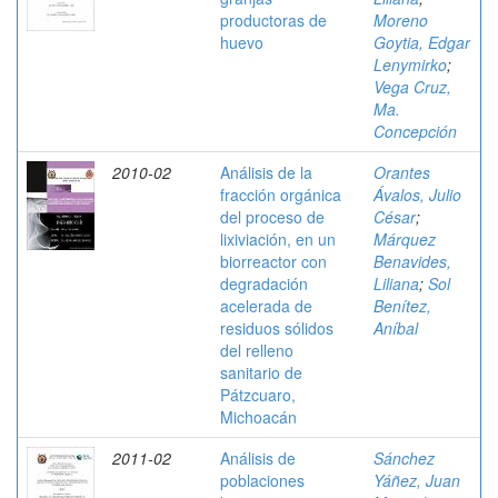
productoras de
Moreno
huevo
Goytia, Edgar
Lenymirko
;
Vega Cruz,
Ma.
Concepción
2010-02
Análisis de la
Orantes
fracción orgánica
Ávalos, Julio
del proceso de
César
;
lixiviación, en un
Márquez
biorreactor con
Benavides,
degradación
Liliana
;
Sol
acelerada de
Benítez,
residuos sólidos
Aníbal
del relleno
sanitario de
Pátzcuaro,
Michoacán
2011-02
Análisis de
Sánchez
poblaciones
Yáñez, Juan