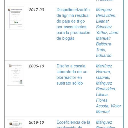
2017-03
Despolimerización
Márquez
de lignina residual
Benavides,
de paja de trigo
Liliana
;
por ascomicetos
Sánchez
para la producción
Yáñez, Juan
de biogás
Manuel
;
Baltierra
Trejo,
Eduardo
2006-10
Diseño a escala
Martínez
laboratorio de un
Herrera,
biorreactor en
Gabriel
;
sustrato sólido
Márquez
Benavides,
Liliana
;
Flores
Acosta, Víctor
Manuel
2019-10
Ecoeficiencia de la
Márquez
producción de
Benavides,