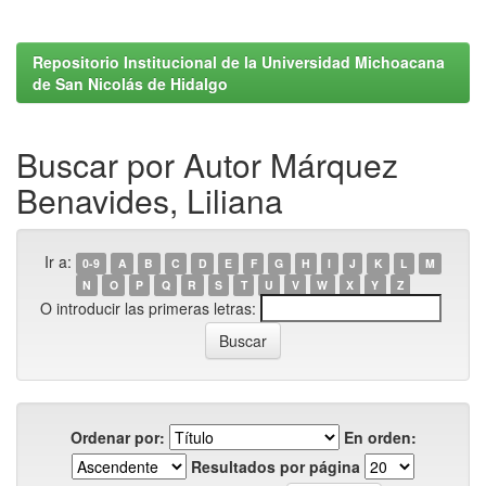
Repositorio Institucional de la Universidad Michoacana
de San Nicolás de Hidalgo
Buscar por Autor Márquez
Benavides, Liliana
Ir a:
0-9
A
B
C
D
E
F
G
H
I
J
K
L
M
N
O
P
Q
R
S
T
U
V
W
X
Y
Z
O introducir las primeras letras:
Ordenar por:
En orden:
Resultados por página