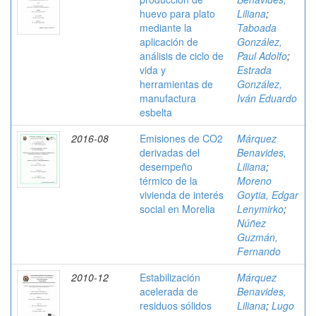
huevo para plato
Liliana
;
mediante la
Taboada
aplicación de
González,
análisis de ciclo de
Paul Adolfo
;
vida y
Estrada
herramientas de
González,
manufactura
Iván Eduardo
esbelta
2016-08
Emisiones de CO2
Márquez
derivadas del
Benavides,
desempeño
Liliana
;
térmico de la
Moreno
vivienda de interés
Goytia, Edgar
social en Morelia
Lenymirko
;
Núñez
Guzmán,
Fernando
2010-12
Estabilización
Márquez
acelerada de
Benavides,
residuos sólidos
Liliana
;
Lugo