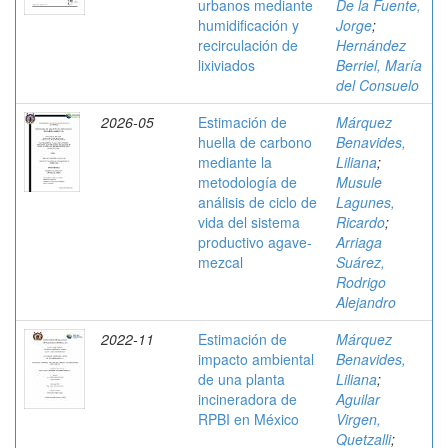
urbanos mediante
De la Fuente,
humidificación y
Jorge
;
recirculación de
Hernández
lixiviados
Berriel, María
del Consuelo
2026-05
Estimación de
Márquez
huella de carbono
Benavides,
mediante la
Liliana
;
metodología de
Musule
análisis de ciclo de
Lagunes,
vida del sistema
Ricardo
;
productivo agave-
Arriaga
mezcal
Suárez,
Rodrigo
Alejandro
2022-11
Estimación de
Márquez
impacto ambiental
Benavides,
de una planta
Liliana
;
incineradora de
Aguilar
RPBI en México
Virgen,
Quetzalli
;