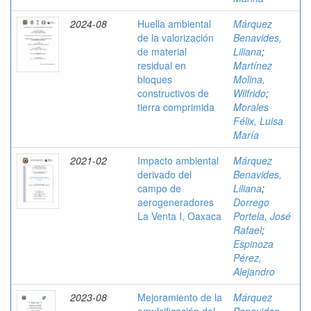
2024-08
Huella ambiental
Márquez
de la valorización
Benavides,
de material
Liliana
;
residual en
Martínez
bloques
Molina,
constructivos de
Wilfrido
;
tierra comprimida
Morales
Félix, Luisa
María
2021-02
Impacto ambiental
Márquez
derivado del
Benavides,
campo de
Liliana
;
aerogeneradores
Dorrego
La Venta I, Oaxaca
Portela, José
Rafael
;
Espinoza
Pérez,
Alejandro
2023-08
Mejoramiento de la
Márquez