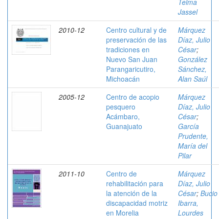
Telma
Jassel
2010-12
Centro cultural y de
Márquez
preservación de las
Díaz, Julio
tradiciones en
César
;
Nuevo San Juan
González
Parangaricutiro,
Sánchez,
Michoacán
Alan Saúl
2005-12
Centro de acopio
Márquez
pesquero
Díaz, Julio
Acámbaro,
César
;
Guanajuato
García
Prudente,
María del
Pilar
2011-10
Centro de
Márquez
rehabilitación para
Díaz, Julio
la atención de la
César
;
Bucio
discapacidad motriz
Ibarra,
en Morelia
Lourdes