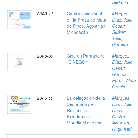
Stefania
2008-11
Centro vacacional
Márquez
en la Presa de Mata
Díaz, Julio
de Pinos, Agostitlán,
César
;
Michoacán
Suárez
Tello,
Geraldo
2005-09
Cine en Puruándiro
Márquez
"CINEGO"
Díaz, Julio
César
;
Gómez
Pérez, Alma
Gracia
2005-10
La delegación de la
Márquez
Secretaria de
Díaz, Julio
Relaciones
César
;
Exteriores en
Castro
Morelia Michoacán
Almazán,
Hugo Irad