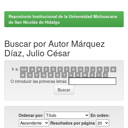
Repositorio Institucional de la Universidad Michoacana
de San Nicolás de Hidalgo
Buscar por Autor Márquez
Díaz, Julio César
Ir a:
0-9
A
B
C
D
E
F
G
H
I
J
K
L
M
N
O
P
Q
R
S
T
U
V
W
X
Y
Z
O introducir las primeras letras:
Ordenar por:
En orden:
Resultados por página