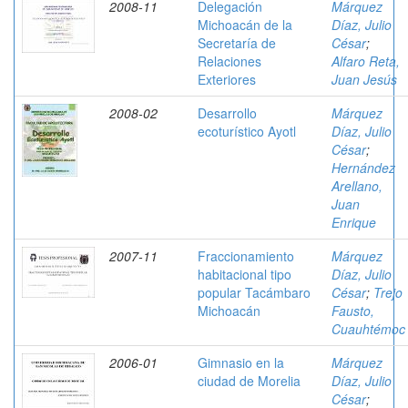
2008-11
Delegación
Márquez
Michoacán de la
Díaz, Julio
Secretaría de
César
;
Relaciones
Alfaro Reta,
Exteriores
Juan Jesús
2008-02
Desarrollo
Márquez
ecoturístico Ayotl
Díaz, Julio
César
;
Hernández
Arellano,
Juan
Enrique
2007-11
Fraccionamiento
Márquez
habitacional tipo
Díaz, Julio
popular Tacámbaro
César
;
Trejo
Michoacán
Fausto,
Cuauhtémoc
2006-01
Gimnasio en la
Márquez
ciudad de Morelia
Díaz, Julio
César
;