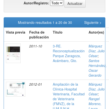
Autor/Registro:
Mostrando resultados 1 a 20 de 30
Siguiente >
Vista previa
Fecha de
Título
Autor(es)
publicación
2011-10
3-RE.
Márquez
Reconceptualización
Díaz, Julio
Parque Zaragoza,
César
;
Acámbaro, Gto.
Santos
Hernández,
Oscar
Gerardo
2012-01
Ampliación de la
Márquez
Clínica-Hospital
Díaz, Julio
Veterinaria, Facultad
César
;
de Veterinaria
Rangel
(FMVZ), de la
Moreno,
U.M.S.N.H.
Laura