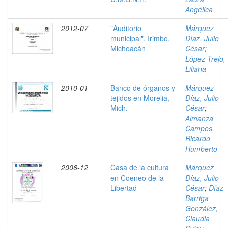
Angélica
2012-07
"Auditorio
Márquez
municipal". Irimbo,
Díaz, Julio
Michoacán
César
;
López Trejo,
Liliana
2010-01
Banco de órganos y
Márquez
tejidos en Morelia,
Díaz, Julio
Mich.
César
;
Almanza
Campos,
Ricardo
Humberto
2006-12
Casa de la cultura
Márquez
en Coeneo de la
Díaz, Julio
Libertad
César
;
Díaz
Barriga
González,
Claudia