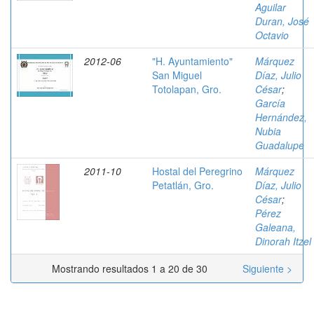
Aguilar
Duran, José
Octavio
2012-06
"H. Ayuntamiento"
Márquez
San Miguel
Díaz, Julio
Totolapan, Gro.
César
;
García
Hernández,
Nubia
Guadalupe
2011-10
Hostal del Peregrino
Márquez
Petatlán, Gro.
Díaz, Julio
César
;
Pérez
Galeana,
Dinorah Itzel
Mostrando resultados 1 a 20 de 30
Siguiente >