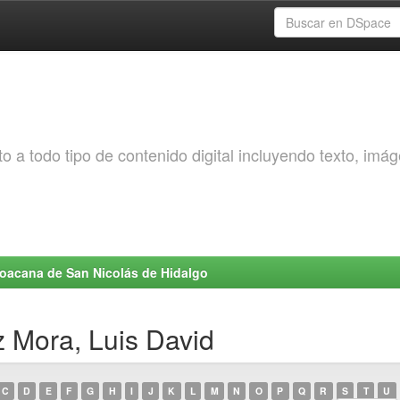
o a todo tipo de contenido digital incluyendo texto, imá
choacana de San Nicolás de Hidalgo
 Mora, Luis David
C
D
E
F
G
H
I
J
K
L
M
N
O
P
Q
R
S
T
U