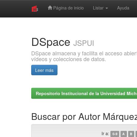
Página de inicio
Listar
Ayuda
Skip
navigation
DSpace
JSPUI
DSpace almacena y facilita el acceso abiert
vídeos y colecciones de datos.
Leer más
Repositorio Institucional de la Universidad Mi
Buscar por Autor Márquez
Ir a:
0-9
A
B