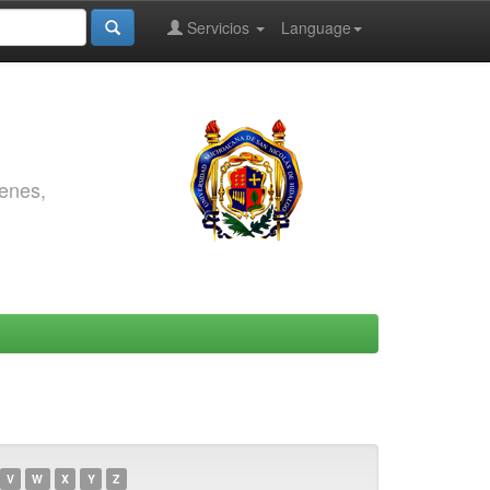
Servicios
Language
genes,
V
W
X
Y
Z