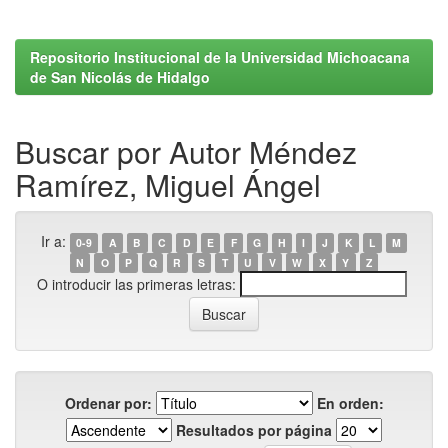
Repositorio Institucional de la Universidad Michoacana
de San Nicolás de Hidalgo
Buscar por Autor Méndez
Ramírez, Miguel Ángel
Ir a:
0-9
A
B
C
D
E
F
G
H
I
J
K
L
M
N
O
P
Q
R
S
T
U
V
W
X
Y
Z
O introducir las primeras letras:
Ordenar por:
En orden:
Resultados por página