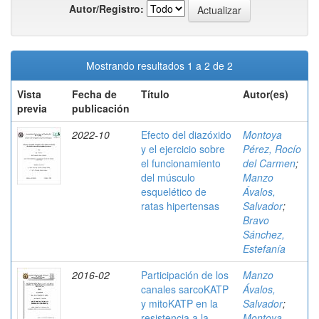
Autor/Registro:
Mostrando resultados 1 a 2 de 2
Vista
Fecha de
Título
Autor(es)
previa
publicación
2022-10
Efecto del diazóxido
Montoya
y el ejercicio sobre
Pérez, Rocío
el funcionamiento
del Carmen
;
del músculo
Manzo
esquelético de
Ávalos,
ratas hipertensas
Salvador
;
Bravo
Sánchez,
Estefanía
2016-02
Participación de los
Manzo
canales sarcoKATP
Ávalos,
y mitoKATP en la
Salvador
;
resistencia a la
Montoya