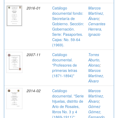
2016-01
Catálogo
Marcos
documental fondo:
Martínez,
Secretaría de
Álvaro
;
Gobierno. Sección:
Cervantes
Gobernación.
Herrera,
Serie: Pasaportes.
Ignacio
Cajas: No. 59-64
(1969).
2007-11
Catálogo
Torres
documental.
Aburto,
"Profesores de
Alonso
;
primeras letras
Marcos
(1871-1894)"
Martínez,
Álvaro
2014-02
Catálogo
Marcos
documental. "Serie
Martínez,
hijuelas, distrito de
Álvaro
;
Ario de Rosales,
Gómez
libros No. 3 y 4
Gómez,
(1869-1911)";
Fernando