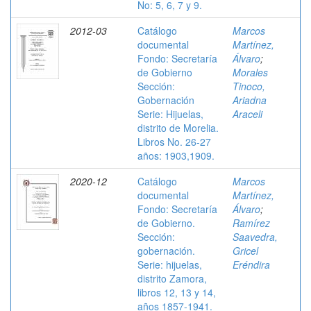
No: 5, 6, 7 y 9.
2012-03
Catálogo
Marcos
documental
Martínez,
Fondo: Secretaría
Álvaro
;
de Gobierno
Morales
Sección:
Tinoco,
Gobernación
Ariadna
Serie: Hijuelas,
Araceli
distrito de Morelia.
Libros No. 26-27
años: 1903,1909.
2020-12
Catálogo
Marcos
documental
Martínez,
Fondo: Secretaría
Álvaro
;
de Gobierno.
Ramírez
Sección:
Saavedra,
gobernación.
Gricel
Serie: hijuelas,
Eréndira
distrito Zamora,
libros 12, 13 y 14,
años 1857-1941.