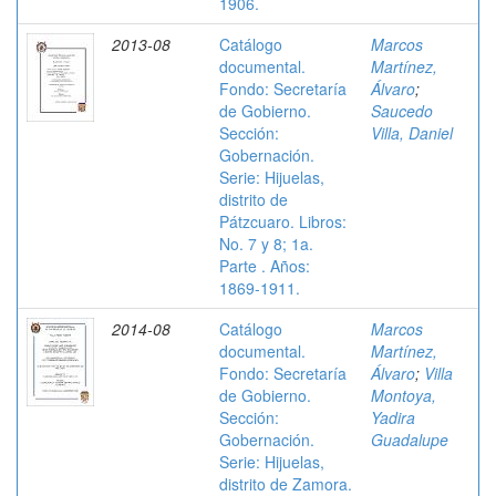
1906.
2013-08
Catálogo
Marcos
documental.
Martínez,
Fondo: Secretaría
Álvaro
;
de Gobierno.
Saucedo
Sección:
Villa, Daniel
Gobernación.
Serie: Hijuelas,
distrito de
Pátzcuaro. Libros:
No. 7 y 8; 1a.
Parte . Años:
1869-1911.
2014-08
Catálogo
Marcos
documental.
Martínez,
Fondo: Secretaría
Álvaro
;
Villa
de Gobierno.
Montoya,
Sección:
Yadira
Gobernación.
Guadalupe
Serie: Hijuelas,
distrito de Zamora.