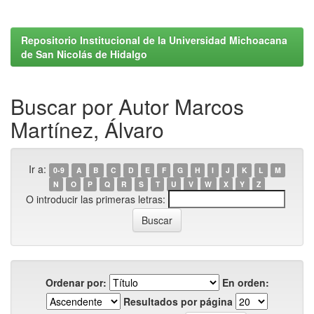
Repositorio Institucional de la Universidad Michoacana
de San Nicolás de Hidalgo
Buscar por Autor Marcos
Martínez, Álvaro
Ir a:
0-9
A
B
C
D
E
F
G
H
I
J
K
L
M
N
O
P
Q
R
S
T
U
V
W
X
Y
Z
O introducir las primeras letras:
Ordenar por:
En orden:
Resultados por página