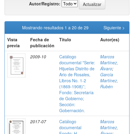
Autor/Registro:
Mostrando resultados 1 a 20 de 29
Siguiente >
Vista
Fecha de
Título
Autor(es)
previa
publicación
2009-10
Catálogo
Marcos
documental "Serie:
Martínez,
Hijuelas Distrito de
Álvaro
;
Ario de Rosales,
García
Libros No. 1-2
Martínez,
(1869-1908)”;
Rubén
Fondo: Secretaría
de Gobierno;
Sección:
Gobernación.
2017-07
Catálogo
Marcos
documental
Martínez,
Fondo: H.
Álvaro
;