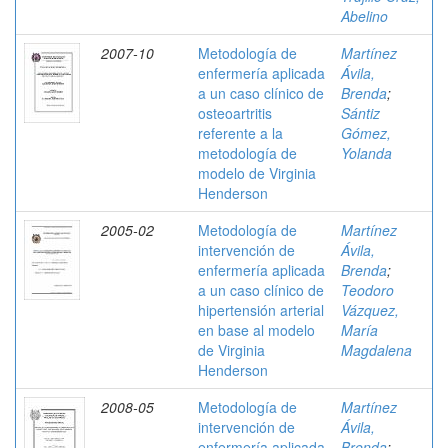
Abelino
2007-10
Metodología de
Martínez
enfermería aplicada
Ávila,
a un caso clínico de
Brenda
;
osteoartritis
Sántiz
referente a la
Gómez,
metodología de
Yolanda
modelo de Virginia
Henderson
2005-02
Metodología de
Martínez
intervención de
Ávila,
enfermería aplicada
Brenda
;
a un caso clínico de
Teodoro
hipertensión arterial
Vázquez,
en base al modelo
María
de Virginia
Magdalena
Henderson
2008-05
Metodología de
Martínez
intervención de
Ávila,
enfermería aplicada
Brenda
;