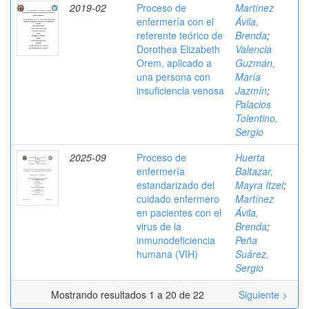
2019-02
Proceso de
Martínez
enfermería con el
Ávila,
referente teórico de
Brenda
;
Dorothea Elizabeth
Valencia
Orem, aplicado a
Guzmán,
una persona con
María
insuficiencia venosa
Jazmín
;
Palacios
Tolentino,
Sergio
2025-09
Proceso de
Huerta
enfermería
Baltazar,
estandarizado del
Mayra Itzel
;
cuidado enfermero
Martínez
en pacientes con el
Ávila,
virus de la
Brenda
;
inmunodeficiencia
Peña
humana (VIH)
Suárez,
Sergio
Mostrando resultados 1 a 20 de 22
Siguiente >