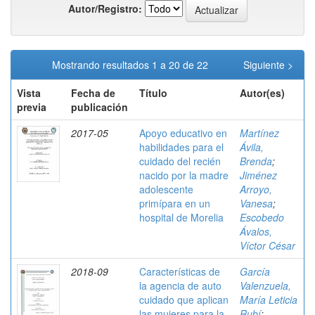
Autor/Registro:
Mostrando resultados 1 a 20 de 22
Siguiente >
Vista
Fecha de
Título
Autor(es)
previa
publicación
2017-05
Apoyo educativo en
Martínez
habilidades para el
Ávila,
cuidado del recién
Brenda
;
nacido por la madre
Jiménez
adolescente
Arroyo,
primípara en un
Vanesa
;
hospital de Morelia
Escobedo
Ávalos,
Víctor César
2018-09
Características de
García
la agencia de auto
Valenzuela,
cuidado que aplican
María Leticia
las mujeres para la
Rubí
;