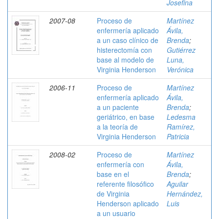
Josefina
2007-08
Proceso de
Martínez
enfermería aplicado
Ávila,
a un caso clínico de
Brenda
;
histerectomía con
Gutiérrez
base al modelo de
Luna,
Virginia Henderson
Verónica
2006-11
Proceso de
Martínez
enfermería aplicado
Ávila,
a un paciente
Brenda
;
geriátrico, en base
Ledesma
a la teoría de
Ramírez,
Virginia Henderson
Patricia
2008-02
Proceso de
Martínez
enfermería con
Ávila,
base en el
Brenda
;
referente filosófico
Aguilar
de Virginia
Hernández,
Henderson aplicado
Luis
a un usuario