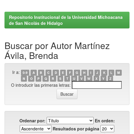
Repositorio Institucional de la Universidad Michoacana
de San Nicolás de Hidalgo
Buscar por Autor Martínez
Ávila, Brenda
Ir a:
0-9
A
B
C
D
E
F
G
H
I
J
K
L
M
N
O
P
Q
R
S
T
U
V
W
X
Y
Z
O introducir las primeras letras:
Ordenar por:
En orden:
Resultados por página