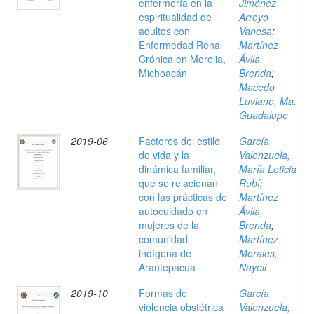
enfermería en la
Jiménez
espiritualidad de
Arroyo
adultos con
Vanesa
;
Enfermedad Renal
Martínez
Crónica en Morelia,
Ávila,
Michoacán
Brenda
;
Macedo
Luviano, Ma.
Guadalupe
2019-06
Factores del estilo
García
de vida y la
Valenzuela,
dinámica familiar,
María Leticia
que se relacionan
Rubí
;
con las prácticas de
Martínez
autocuidado en
Ávila,
mujeres de la
Brenda
;
comunidad
Martínez
indígena de
Morales,
Arantepacua
Nayeli
2019-10
Formas de
García
violencia obstétrica
Valenzuela,