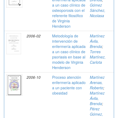
a un caso clínico de
Gómez
osteoporosis con el
Sánchez,
referente filosófico
Nicolasa
de Virginia
Henderson
2006-02
Metodología de
Martínez
intervención de
Ávila,
enfermería aplicada
Brenda
;
a un caso clínico de
Torres
psoriasis en base al
Martínez,
modelo de Virginia
Carlota
Henderson
2006-10
Proceso atención
Martínez
enfermería aplicado
Arenas,
a un paciente con
Roberto
;
obesidad
Martínez
Ávila,
Brenda
;
Pérez
Gómez,