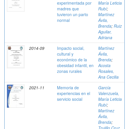
experimentada por
María Leticia
madres que
Rubí
;
tuvieron un parto
Martínez
normal
Ávila,
Brenda
;
Ruiz
Aguilar,
Adriana
2014-09
Impacto social,
Martínez
cultural y
Ávila,
económico de la
Brenda
;
obesidad infantil, en
Acosta
zonas rurales
Rosales,
Ana Cecilia
2021-11
Memoria de
García
experiencias en el
Valenzuela,
servicio social
María Leticia
Rubí
;
Martínez
Ávila,
Brenda
;
Trujillo Cruz,