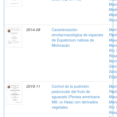
Man
Med
Medi
Rocí
2014-08
Caracterización
Mart
etnofarmacológica de especies
Pach
de Eupatorium nativas de
Mau
Michoacán
Man
Río 
Rosa
Nor
Garc
Sánc
Edga
2019-11
Control de la pudrición
Mart
peduncular del fruto de
Pach
aguacate (Persea americana
Mau
Mill. cv Hass) con derivados
Man
vegetales
Río 
Rosa