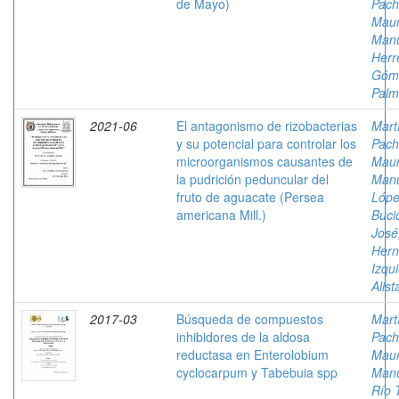
de Mayo)
Pach
Mau
Man
Herr
Góm
Palm
2021-06
El antagonismo de rizobacterias
Mart
y su potencial para controlar los
Pach
microorganismos causantes de
Mau
la pudrición peduncular del
Man
fruto de aguacate (Persea
Lóp
americana Mill.)
Buci
José
Her
Izqu
Alist
2017-03
Búsqueda de compuestos
Mart
inhibidores de la aldosa
Pach
reductasa en Enterolobium
Mau
cyclocarpum y Tabebuia spp
Man
Río 