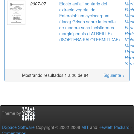
2007-07
Efecto antialimentario del
Mart
extracto vegetal de
Pach
Enterolobium cyclocarpum
Mau
(Jacq) Griseb sobre la termita
Man
de madera seca Incisitermes
Farí
marginipennis (LATREILLE)
Rodr
(ISOPTERA:KALOTERMITIDAE)
Vícto
Man
Urrut
Hern
Sara 
Mostrando resultados 1 a 20 de 64
Siguiente >
Theme by
DSpace Software
Copyright © 2002-2008
MIT
and
Hewlett-Packard
-
Comentarios