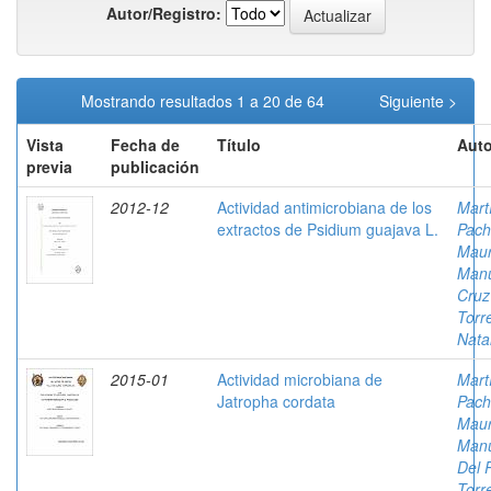
Autor/Registro:
Mostrando resultados 1 a 20 de 64
Siguiente >
Vista
Fecha de
Título
Auto
previa
publicación
2012-12
Actividad antimicrobiana de los
Mart
extractos de Psidium guajava L.
Pach
Mau
Man
Cruz
Torr
Nata
2015-01
Actividad microbiana de
Mart
Jatropha cordata
Pach
Mau
Man
Del 
Torr