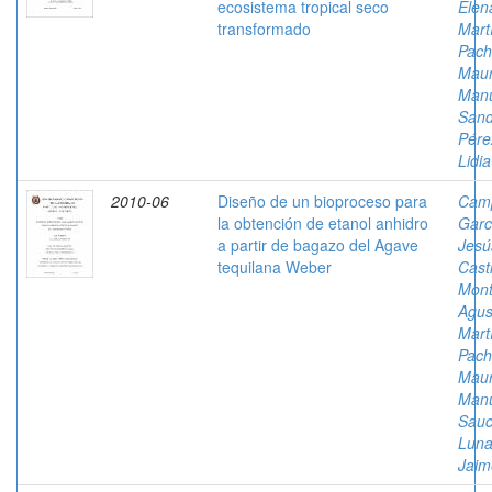
ecosistema tropical seco
Elen
transformado
Mart
Pach
Mau
Man
Sand
Pére
Lidia
2010-06
Diseño de un bioproceso para
Cam
la obtención de etanol anhidro
Garc
a partir de bagazo del Agave
Jesú
tequilana Weber
Cast
Mont
Agus
Mart
Pach
Mau
Man
Sau
Luna
Jaim