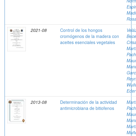
Nor
Espi
Madr
Rosa
2021-08
Control de los hongos
Velá
cromógenos de la madera con
Bece
aceites esenciales vegetales
Cris
Mart
Pach
Mau
Man
Garc
Reyn
Wuil
Eder
2013-08
Determinación de la actividad
Mart
antimicrobiana de bitiofenos
Pach
Mau
Man
Mart
Muñ