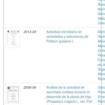
Rosa
Nor
Alon
Velá
Cele
2013-05
Actividad microbiana en
Mart
variedades y selecciones de
Pach
Psidium guajava L.
Mau
Man
Cort
Pena
Cons
de J
Ángel
Móni
Naye
2006-06
Análisis de la actividad de
Garc
ascorbato oxidasa durante el
Pine
desarrollo de la planta de frijol
Erne
(Phaseolus vulgaris L. var. Flor
Mart