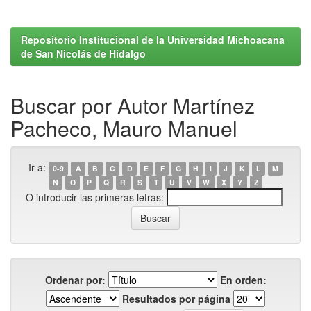
Repositorio Institucional de la Universidad Michoacana
de San Nicolás de Hidalgo
Buscar por Autor Martínez
Pacheco, Mauro Manuel
Ir a:
0-9
A
B
C
D
E
F
G
H
I
J
K
L
M
N
O
P
Q
R
S
T
U
V
W
X
Y
Z
O introducir las primeras letras:
Ordenar por:
En orden:
Resultados por página