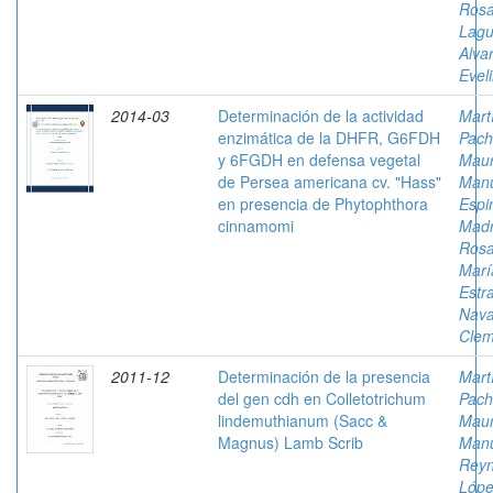
Rosa
Lag
Alva
Evel
2014-03
Determinación de la actividad
Mart
enzimática de la DHFR, G6FDH
Pach
y 6FGDH en defensa vegetal
Mau
de Persea americana cv. "Hass"
Man
en presencia de Phytophthora
Espi
cinnamomi
Madr
Ros
Marí
Estr
Nava
Clem
2011-12
Determinación de la presencia
Mart
del gen cdh en Colletotrichum
Pach
lindemuthianum (Sacc &
Mau
Magnus) Lamb Scrib
Man
Rey
Lópe