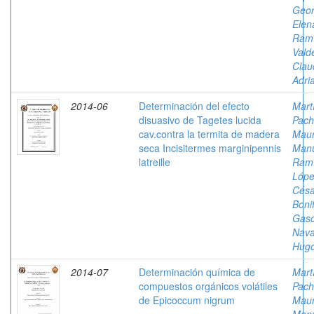
Geor
Elen
Ramí
Vald
Clau
Adri
2014-06
Determinación del efecto
Mart
disuasivo de Tagetes lucida
Pach
cav.contra la termita de madera
Mau
seca Incisitermes marginipennis
Man
latreille
Ramí
Lópe
Césa
Boni
Gas
Nava
Hug
2014-07
Determinación química de
Mart
compuestos orgánicos volátiles
Pach
de Epicoccum nigrum
Mau