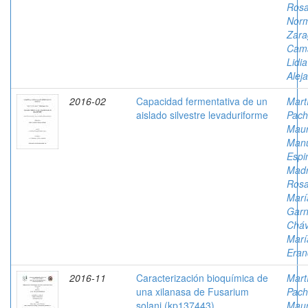
Rosa
Nor
Zara
Cam
Lidia
Alej
2016-02
Capacidad fermentativa de un
Mart
aislado silvestre levaduriforme
Pach
Mau
Man
Espi
Madr
Ros
Marí
Garn
Cháv
Marí
Eran
2016-11
Caracterización bioquímica de
Mart
una xilanasa de Fusarium
Pach
solani (kp137443)
Mau