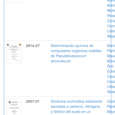
Man
Mart
Muñ
Rosa
Zara
Cam
Lidia
Alej
2014-07
Determinación química de
Mart
compuestos orgánicos volátiles
Pach
de Pseudofusicoccum
Mau
stromaticum
Man
Ron
Eche
Osca
Cast
Urib
Robe
2007-01
Dinámica enzimática estacional
Gavi
asociada a carbono, nitrógeno
Pard
y fósforo del suelo en un
May