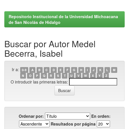
Repositorio Institucional de la Universidad Michoacana
de San Nicolás de Hidalgo
Buscar por Autor Medel
Becerra, Isabel
Ir a:
0-9
A
B
C
D
E
F
G
H
I
J
K
L
M
N
O
P
Q
R
S
T
U
V
W
X
Y
Z
O introducir las primeras letras:
Ordenar por:
En orden:
Resultados por página