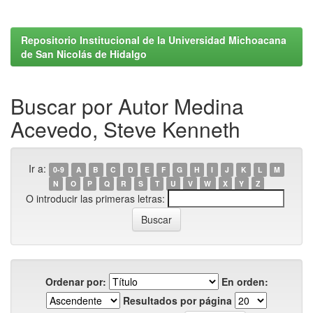
Repositorio Institucional de la Universidad Michoacana
de San Nicolás de Hidalgo
Buscar por Autor Medina
Acevedo, Steve Kenneth
Ir a:
0-9
A
B
C
D
E
F
G
H
I
J
K
L
M
N
O
P
Q
R
S
T
U
V
W
X
Y
Z
O introducir las primeras letras:
Ordenar por:
En orden:
Resultados por página