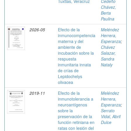
Tuxtlas, Veracruz
Cedeño
Chávez,
Berta
Paulina
2026-05
Efecto de la
Meléndez
inmunocompetencia
Herrera,
materna y del
Esperanza
;
ambiente de
Chávez
incubación sobre la
Salazar,
respuesta
Sandra
inmunitaria innata
Nataly
de crías de
Lepidochelys
olivacea
2019-11
Efecto de la
Meléndez
inmunotolerancia a
Herrera,
neuroantígenos
Esperanza
;
sobre la
Serrato
preservación de la
Vidal, Abril
función retiniana en
Dulce
ratas con lesión del