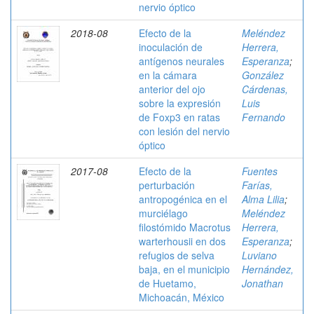
nervio óptico
2018-08
Efecto de la
Meléndez
inoculación de
Herrera,
antígenos neurales
Esperanza
;
en la cámara
González
anterior del ojo
Cárdenas,
sobre la expresión
Luis
de Foxp3 en ratas
Fernando
con lesión del nervio
óptico
2017-08
Efecto de la
Fuentes
perturbación
Farías,
antropogénica en el
Alma Lilia
;
murciélago
Meléndez
filostómido Macrotus
Herrera,
warterhousii en dos
Esperanza
;
refugios de selva
Luviano
baja, en el municipio
Hernández,
de Huetamo,
Jonathan
Michoacán, México