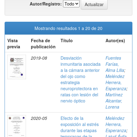
Autor/Registro:
Mostrando resultados 1 a 20 de 20
Vista
Fecha de
Título
Autor(es)
previa
publicación
2019-08
Desviación
Fuentes
inmunitaria asociada
Farías,
a la cámara anterior
Alma Lilia
;
del ojo como
Meléndez
estrategia
Herrera,
neuroprotectora en
Esperanza
;
ratas con lesión del
Martínez
nervio óptico
Alcantar,
Lorena
2020-05
Efecto de la
Meléndez
exposición al estrés
Herrera,
durante las etapas
Esperanza
;
tempranas de la
Lajud Ávila,