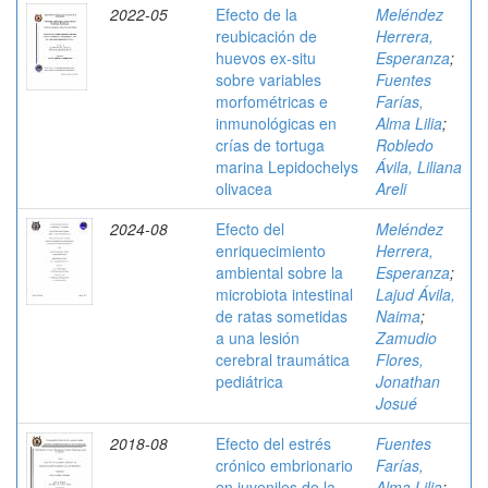
2022-05
Efecto de la
Meléndez
reubicación de
Herrera,
huevos ex-situ
Esperanza
;
sobre variables
Fuentes
morfométricas e
Farías,
inmunológicas en
Alma Lilia
;
crías de tortuga
Robledo
marina Lepidochelys
Ávila, Liliana
olivacea
Areli
2024-08
Efecto del
Meléndez
enriquecimiento
Herrera,
ambiental sobre la
Esperanza
;
microbiota intestinal
Lajud Ávila,
de ratas sometidas
Naima
;
a una lesión
Zamudio
cerebral traumática
Flores,
pediátrica
Jonathan
Josué
2018-08
Efecto del estrés
Fuentes
crónico embrionario
Farías,
en juveniles de la
Alma Lilia
;