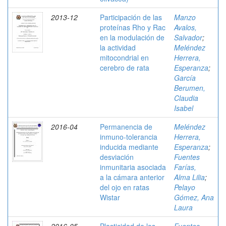
2013-12
Participación de las
Manzo
proteínas Rho y Rac
Avalos,
en la modulación de
Salvador
;
la actividad
Meléndez
mitocondrial en
Herrera,
cerebro de rata
Esperanza
;
García
Berumen,
Claudia
Isabel
2016-04
Permanencia de
Meléndez
inmuno-tolerancia
Herrera,
inducida mediante
Esperanza
;
desviación
Fuentes
inmunitaria asociada
Farías,
a la cámara anterior
Alma Lilia
;
del ojo en ratas
Pelayo
Wistar
Gómez, Ana
Laura