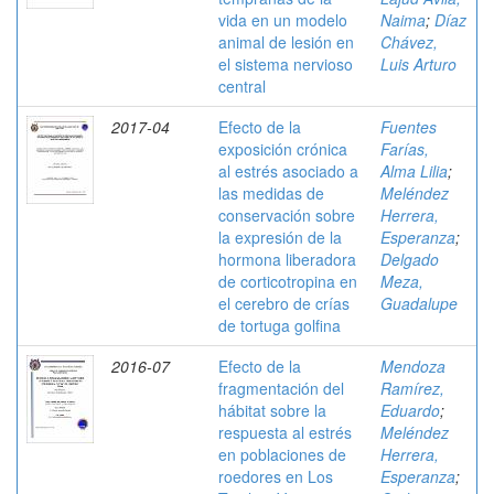
vida en un modelo
Naima
;
Díaz
animal de lesión en
Chávez,
el sistema nervioso
Luis Arturo
central
2017-04
Efecto de la
Fuentes
exposición crónica
Farías,
al estrés asociado a
Alma Lilia
;
las medidas de
Meléndez
conservación sobre
Herrera,
la expresión de la
Esperanza
;
hormona liberadora
Delgado
de corticotropina en
Meza,
el cerebro de crías
Guadalupe
de tortuga golfina
2016-07
Efecto de la
Mendoza
fragmentación del
Ramírez,
hábitat sobre la
Eduardo
;
respuesta al estrés
Meléndez
en poblaciones de
Herrera,
roedores en Los
Esperanza
;