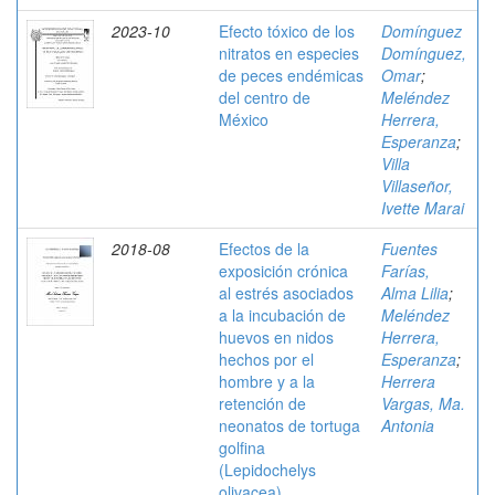
2023-10
Efecto tóxico de los
Domínguez
nitratos en especies
Domínguez,
de peces endémicas
Omar
;
del centro de
Meléndez
México
Herrera,
Esperanza
;
Villa
Villaseñor,
Ivette Marai
2018-08
Efectos de la
Fuentes
exposición crónica
Farías,
al estrés asociados
Alma Lilia
;
a la incubación de
Meléndez
huevos en nidos
Herrera,
hechos por el
Esperanza
;
hombre y a la
Herrera
retención de
Vargas, Ma.
neonatos de tortuga
Antonia
golfina
(Lepidochelys
olivacea)