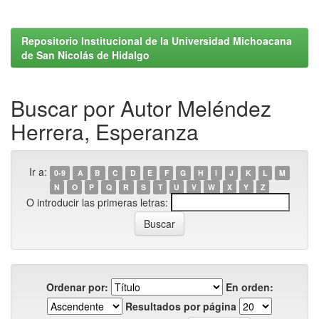
Repositorio Institucional de la Universidad Michoacana
de San Nicolás de Hidalgo
Buscar por Autor Meléndez
Herrera, Esperanza
Ir a:
0-9
A
B
C
D
E
F
G
H
I
J
K
L
M
N
O
P
Q
R
S
T
U
V
W
X
Y
Z
O introducir las primeras letras:
Ordenar por:
En orden:
Resultados por página