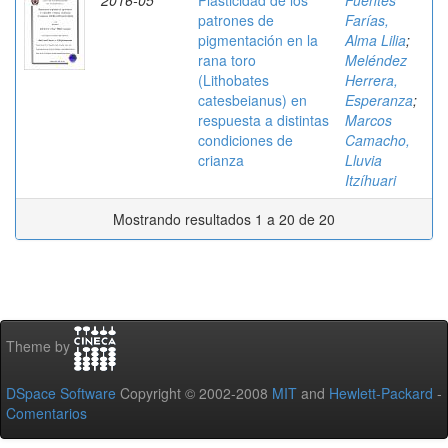
2016-05
Plasticidad de los
Fuentes
patrones de
Farías,
pigmentación en la
Alma Lilia
;
rana toro
Meléndez
(Lithobates
Herrera,
catesbeianus) en
Esperanza
;
respuesta a distintas
Marcos
condiciones de
Camacho,
crianza
Lluvia
Itzíhuari
Mostrando resultados 1 a 20 de 20
Theme by
DSpace Software
Copyright © 2002-2008
MIT
and
Hewlett-Packard
-
Comentarios