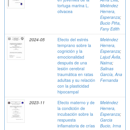
tortuga marina L.
Meléndez
olivacea
Herrera,
Esperanza
;
Bucio Piña,
Fany Edith
2024-05
Efecto del estrés
Meléndez
temprano sobre la
Herrera,
cognición y la
Esperanza
;
emocionalidad
Lajud Ávila,
después de una
Naima
;
lesión cerebral
Salinas
traumática en ratas
García, Ana
adultas y su relación
Fernanda
con la plasticidad
hipocampal
2023-11
Efecto materno y de
Meléndez
la condición de
Herrera,
incubación sobre la
Esperanza
;
respuesta
Garcia
inflamatoria de crías
Bucio, Irma