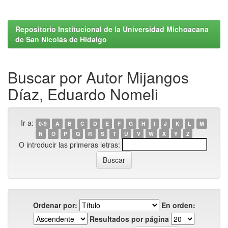
Repositorio Institucional de la Universidad Michoacana
de San Nicolás de Hidalgo
Buscar por Autor Mijangos
Díaz, Eduardo Nomeli
Ir a:
0-9
A
B
C
D
E
F
G
H
I
J
K
L
M
N
O
P
Q
R
S
T
U
V
W
X
Y
Z
O introducir las primeras letras:
Ordenar por:
En orden:
Resultados por página