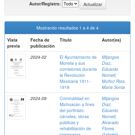
Autor/Registro:
Mostrando resultados 1 a 4 de 4
Vista
Fecha de
Título
Autor(es)
previa
publicación
2024-02
El Ayuntamiento de
Mijangos
Morelia y sus
Díaz,
comisiones durante
Eduardo
la Revolución
Nomeli
;
Mexicana 1911-
Muñoz Rios,
1918
Maria Sonia
2024-09
Criminalidad en
Mijangos
Michoacán a fines
Díaz,
del porfiriato:
Eduardo
cárceles, obras
Nomeli
;
públicas y
Alvarado
rehabilitación de
Flores,
prisioneros
Gabriela