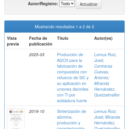
Autor/Registro:
Mostrando resultados 1 a 2 de 2
Vista
Fecha de
Título
Autor(es)
previa
publicación
2025-03
Producción de
Lemus Ruiz,
Al2O3 para la
José
;
fabricación de
Contreras
compuestos con
Cuevas,
refuerzo de SiC y
Antonio
;
su aplicación en
Miranda
uniones disímiles
Hernández,
con Ti por
Quetzalmaflor
soldadura fuerte
2019-10
Sinterización de
Lemus Ruiz,
alúmina,
José
;
Miranda
producción y
Hernández,
caracterización
Quetzalmaflor