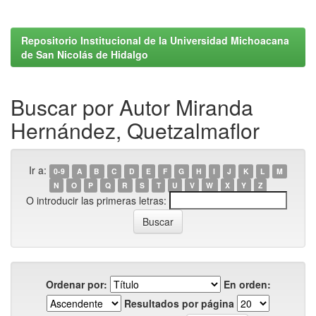
Repositorio Institucional de la Universidad Michoacana
de San Nicolás de Hidalgo
Buscar por Autor Miranda
Hernández, Quetzalmaflor
Ir a:
0-9
A
B
C
D
E
F
G
H
I
J
K
L
M
N
O
P
Q
R
S
T
U
V
W
X
Y
Z
O introducir las primeras letras:
Ordenar por:
En orden:
Resultados por página