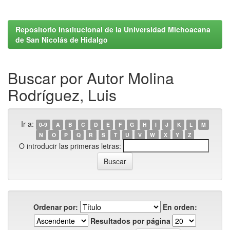
Repositorio Institucional de la Universidad Michoacana
de San Nicolás de Hidalgo
Buscar por Autor Molina
Rodríguez, Luis
Ir a:
0-9
A
B
C
D
E
F
G
H
I
J
K
L
M
N
O
P
Q
R
S
T
U
V
W
X
Y
Z
O introducir las primeras letras:
Ordenar por:
En orden:
Resultados por página