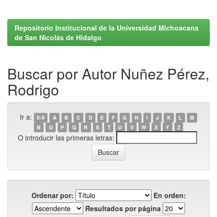
Repositorio Institucional de la Universidad Michoacana
de San Nicolás de Hidalgo
Buscar por Autor Nuñez Pérez,
Rodrigo
Ir a:
0-9
A
B
C
D
E
F
G
H
I
J
K
L
M
N
O
P
Q
R
S
T
U
V
W
X
Y
Z
O introducir las primeras letras:
Ordenar por:
En orden:
Resultados por página