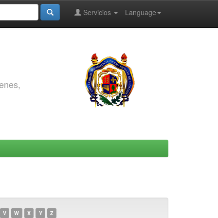
Servicios
Language
genes,
V
W
X
Y
Z