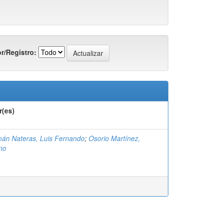
r/Registro:
r(es)
án Nateras, Luis Fernando
;
Osorio Martínez,
no