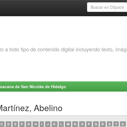
o a todo tipo de contenido digital incluyendo texto, imá
choacana de San Nicolás de Hidalgo
artínez, Abelino
C
D
E
F
G
H
I
J
K
L
M
N
O
P
Q
R
S
T
U